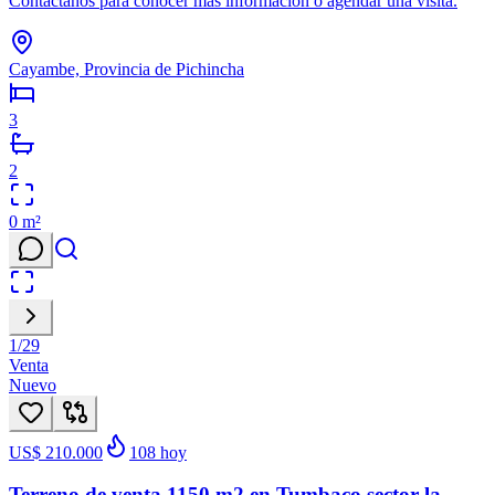
Contáctanos para conocer más información o agendar una visita.
Cayambe, Provincia de Pichincha
3
2
0
m²
1
/
29
Venta
Nuevo
US$ 210.000
108
hoy
Terreno de venta 1150 m2 en Tumbaco sector la