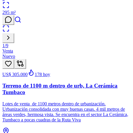
295
m²
1
/
9
Venta
Nuevo
US$ 305.000
178
hoy
Terreno de 1100 m dentro de urb, La Cerámica
Tumbaco
Lotes de venta de 1100 metros dentro de urbanización.
Urbanización consolidada con muy buenas casas. 4 mil metros de
áreas verdes, hermosa vista. Se encuentra en el sector La Cerámica,
Tumbaco a pocas cuadras de la Ruta Viva