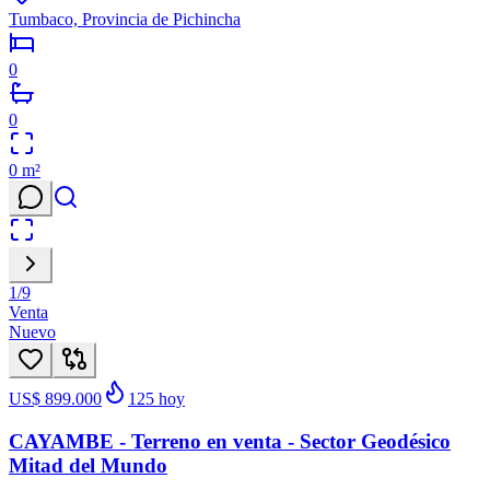
Tumbaco, Provincia de Pichincha
0
0
0
m²
1
/
9
Venta
Nuevo
US$ 899.000
125
hoy
CAYAMBE - Terreno en venta - Sector Geodésico
Mitad del Mundo