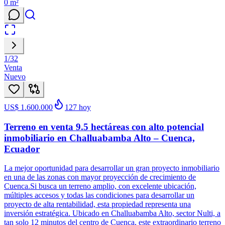
0
m²
1
/
32
Venta
Nuevo
US$ 1.600.000
127
hoy
Terreno en venta 9.5 hectáreas con alto potencial
inmobiliario en Challuabamba Alto – Cuenca,
Ecuador
La mejor oportunidad para desarrollar un gran proyecto inmobiliario
en una de las zonas con mayor proyección de crecimiento de
Cuenca.Si busca un terreno amplio, con excelente ubicación,
múltiples accesos y todas las condiciones para desarrollar un
proyecto de alta rentabilidad, esta propiedad representa una
inversión estratégica. Ubicado en Challuabamba Alto, sector Nulti, a
tan solo 12 minutos del centro de Cuenca, este extraordinario terreno