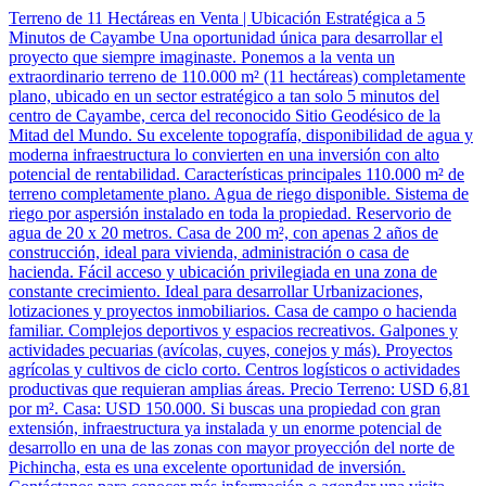
Terreno de 11 Hectáreas en Venta | Ubicación Estratégica a 5
Minutos de Cayambe Una oportunidad única para desarrollar el
proyecto que siempre imaginaste. Ponemos a la venta un
extraordinario terreno de 110.000 m² (11 hectáreas) completamente
plano, ubicado en un sector estratégico a tan solo 5 minutos del
centro de Cayambe, cerca del reconocido Sitio Geodésico de la
Mitad del Mundo. Su excelente topografía, disponibilidad de agua y
moderna infraestructura lo convierten en una inversión con alto
potencial de rentabilidad. Características principales 110.000 m² de
terreno completamente plano. Agua de riego disponible. Sistema de
riego por aspersión instalado en toda la propiedad. Reservorio de
agua de 20 x 20 metros. Casa de 200 m², con apenas 2 años de
construcción, ideal para vivienda, administración o casa de
hacienda. Fácil acceso y ubicación privilegiada en una zona de
constante crecimiento. Ideal para desarrollar Urbanizaciones,
lotizaciones y proyectos inmobiliarios. Casa de campo o hacienda
familiar. Complejos deportivos y espacios recreativos. Galpones y
actividades pecuarias (avícolas, cuyes, conejos y más). Proyectos
agrícolas y cultivos de ciclo corto. Centros logísticos o actividades
productivas que requieran amplias áreas. Precio Terreno: USD 6,81
por m². Casa: USD 150.000. Si buscas una propiedad con gran
extensión, infraestructura ya instalada y un enorme potencial de
desarrollo en una de las zonas con mayor proyección del norte de
Pichincha, esta es una excelente oportunidad de inversión.