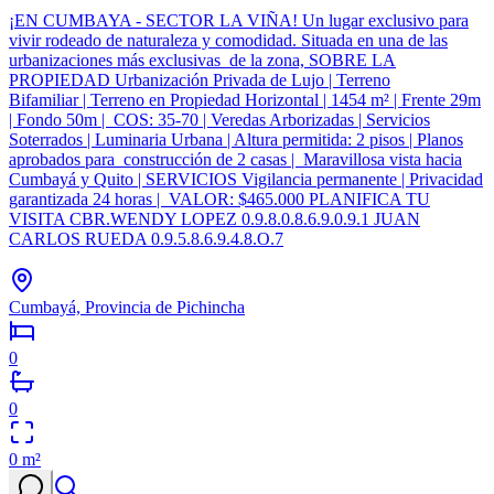
¡EN CUMBAYA - SECTOR LA VIÑA! Un lugar exclusivo para
vivir rodeado de naturaleza y comodidad. Situada en una de las
urbanizaciones más exclusivas de la zona, SOBRE LA
PROPIEDAD Urbanización Privada de Lujo | Terreno
Bifamiliar | Terreno en Propiedad Horizontal | 1454 m² | Frente 29m
| Fondo 50m | COS: 35-70 | Veredas Arborizadas | Servicios
Soterrados | Luminaria Urbana | Altura permitida: 2 pisos | Planos
aprobados para construcción de 2 casas | Maravillosa vista hacia
Cumbayá y Quito | SERVICIOS Vigilancia permanente | Privacidad
garantizada 24 horas | VALOR: $465.000 PLANIFICA TU
VISITA CBR.WENDY LOPEZ 0.9.8.0.8.6.9.0.9.1 JUAN
CARLOS RUEDA 0.9.5.8.6.9.4.8.O.7
Cumbayá, Provincia de Pichincha
0
0
0
m²