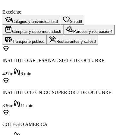
Excelente
Colegios y universidades
8
Salud
8
Compras y supermercados
8
Parques y recreación
4
Transporte público
Restaurantes y cafés
8
INSTITUTO ARTESANAL SIETE DE OCTUBRE
427m
6
min
INSTITUTO TECNICO SUPERIOR 7 DE OCTUBRE
836m
11
min
COLEGIO AMERICA