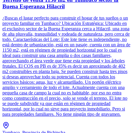
Buena Esperanza Hilacril
¿Buscas el lugar perfecto para construir el hogar de tus sueños o un
proyecto familiar en Tumbaco? Ubicación Estratégica: Ubicado en
el exclusivo sector de la Buena Esperanza cerca a Hilacril, una zona
de alta plusvalía, tranquilidad y rodeada de naturaleza, pero cerca de
todo. Caractaerísticas del Lote: Este lote tiene es independiente, no
está dentro de urbanización, está en un pasaje, cuenta con un área de
1150 m2, está en régimen de propiedad horizontal por lo cual es
ideal para construir una casa amplia o dos casas familiares,
aprovechando el área verde que tiene esta propiedad y los árboles
frutales. El COS en PB es de 35% es decir un aproximado de 402
m2 construibles en planta baja. Se pueden construir hasta tres pisos
si deseas aprovechar todo su potencial. Cuenta con todos los
servicios básicos: agua, luz y alcantarillado. Un portón eléctrico
amplio y cerramiento de todo el lote. Actualmente cuenta con una
pequeña casa de campo la cual no es habitable, por eso no entra
como construcción en el precio, solo se vende el terreno. El lote no
se puede subdividir ya que están en régimen de propiedad
horizontal, por lo cual no sirve para proyecto inmobiliario. Pero si
para propiedades familiares. No tiene ningún tipo de gravamen.
Tumbaco, Provincia de Pichincha