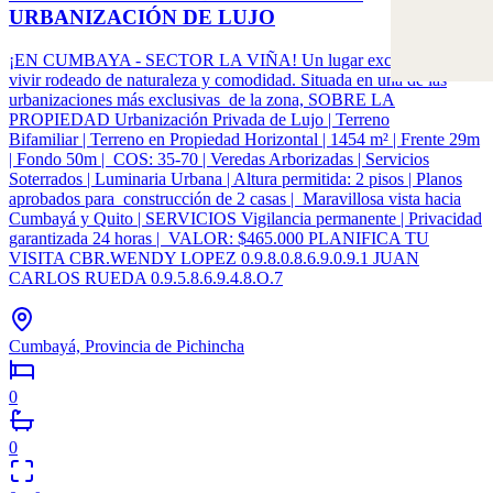
URBANIZACIÓN DE LUJO
¡EN CUMBAYA - SECTOR LA VIÑA! Un lugar exclusivo para
vivir rodeado de naturaleza y comodidad. Situada en una de las
urbanizaciones más exclusivas de la zona, SOBRE LA
PROPIEDAD Urbanización Privada de Lujo | Terreno
Bifamiliar | Terreno en Propiedad Horizontal | 1454 m² | Frente 29m
| Fondo 50m | COS: 35-70 | Veredas Arborizadas | Servicios
Soterrados | Luminaria Urbana | Altura permitida: 2 pisos | Planos
aprobados para construcción de 2 casas | Maravillosa vista hacia
Cumbayá y Quito | SERVICIOS Vigilancia permanente | Privacidad
garantizada 24 horas | VALOR: $465.000 PLANIFICA TU
VISITA CBR.WENDY LOPEZ 0.9.8.0.8.6.9.0.9.1 JUAN
CARLOS RUEDA 0.9.5.8.6.9.4.8.O.7
Cumbayá, Provincia de Pichincha
0
0