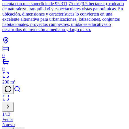
cuenta con una superficie de 95.311,75 m² (9.5 hectáreas), rodeado
de naturaleza, tranquilidad y espectaculares vistas panorámicas. Su
ubicación, dimensiones y características lo convierten en una
excelente alternativa para urbanizaciones, lotizaciones, conjuntos
habitacionales, proyectos campestres, unidades educativas o
desarrollos de inversión a mediano y largo plazo.
0
0
200
m²
1
/
13
Venta
Nuevo