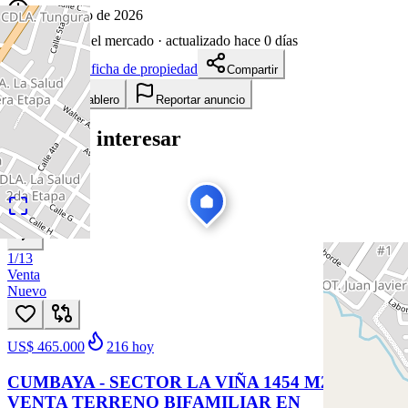
11 de junio de 2026
56
días en el mercado
· actualizado hace 0 días
Descargar ficha de propiedad
Compartir
Añadir a tablero
Reportar anuncio
Te puede interesar
Ver todas
1
/
13
Venta
Nuevo
US$ 465.000
216
hoy
CUMBAYA - SECTOR LA VIÑA 1454 M2 EN
VENTA TERRENO BIFAMILIAR EN