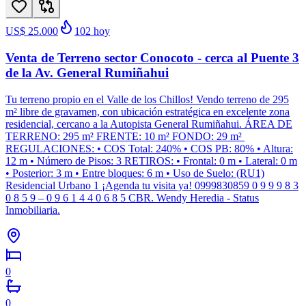
US$ 25.000
102
hoy
Venta de Terreno sector Conocoto - cerca al Puente 3
de la Av. General Rumiñahui
Tu terreno propio en el Valle de los Chillos! Vendo terreno de 295
m² libre de gravamen, con ubicación estratégica en excelente zona
residencial, cercano a la Autopista General Rumiñahui. ÁREA DE
TERRENO: 295 m² FRENTE: 10 m² FONDO: 29 m²
REGULACIONES: • COS Total: 240% • COS PB: 80% • Altura:
12 m • Número de Pisos: 3 RETIROS: • Frontal: 0 m • Lateral: 0 m
• Posterior: 3 m • Entre bloques: 6 m • Uso de Suelo: (RU1)
Residencial Urbano 1 ¡Agenda tu visita ya! 0999830859 0 9 9 9 8 3
0 8 5 9 – 0 9 6 1 4 4 0 6 8 5 CBR. Wendy Heredia - Status
Inmobiliaria.
0
0