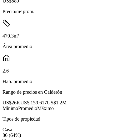
US$589
Precio/m² prom.
470.3
m²
Área promedio
2.6
Hab. promedio
Rango de precios en
Calderón
US$26K
US$ 159.617
US$1.2M
Mínimo
Promedio
Máximo
Tipos de propiedad
Casa
86
(
64
%)