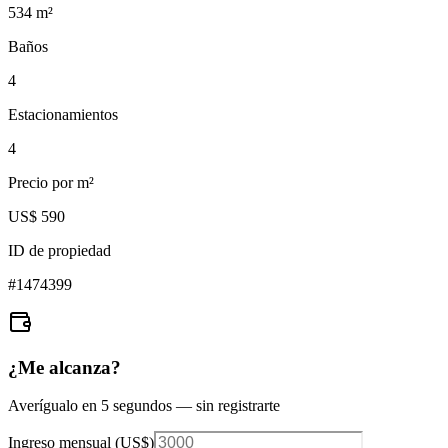
534
m²
Baños
4
Estacionamientos
4
Precio por m²
US$ 590
ID de propiedad
#
1474399
¿Me alcanza?
Averígualo en 5 segundos — sin registrarte
Ingreso mensual (
US$
)