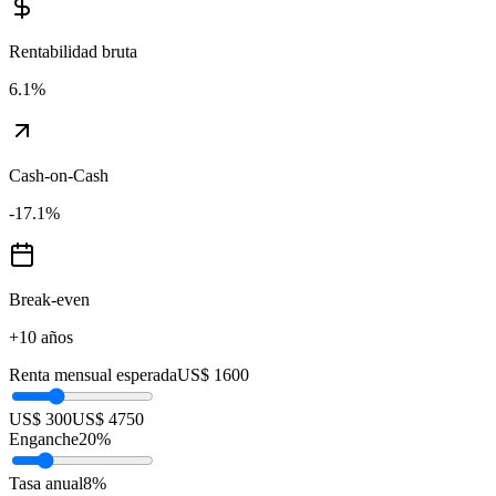
Rentabilidad bruta
6.1
%
Cash-on-Cash
-17.1
%
Break-even
+10 años
Renta mensual esperada
US$ 1600
US$ 300
US$ 4750
Enganche
20
%
Tasa anual
8
%