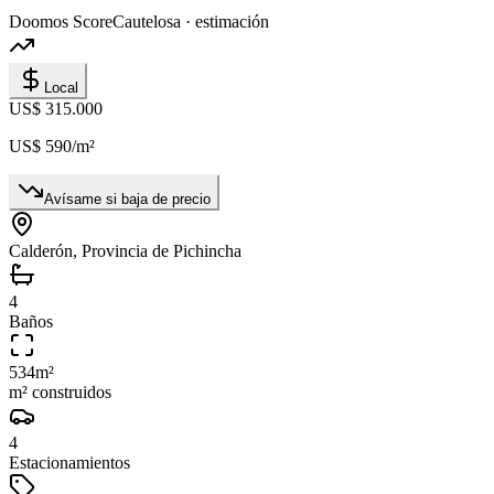
Doomos Score
Cautelosa · estimación
Local
US$ 315.000
US$ 590
/m²
Avísame si baja de precio
Calderón, Provincia de Pichincha
4
Baños
534
m²
m² construidos
4
Estacionamientos