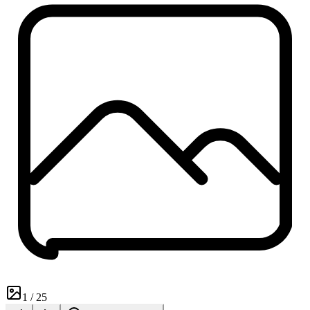
1
/
25