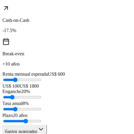
Cash-on-Cash
-17.5
%
Break-even
+10 años
Renta mensual esperada
US$ 600
US$ 100
US$ 1800
Enganche
20
%
Tasa anual
8
%
Plazo
20
años
Gastos avanzados