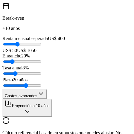
Break-even
+10 años
Renta mensual esperada
US$ 400
US$ 50
US$ 1050
Enganche
20
%
Tasa anual
8
%
Plazo
20
años
Gastos avanzados
Proyección a 10 años
Cálculo referencial basado en supuestos que puedes ajustar. No