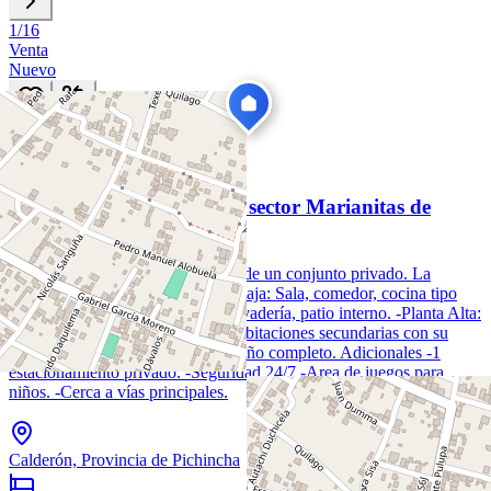
1
/
16
Venta
Nuevo
DS
38
US$ 67.000
268
hoy
Venta Casa 3 dormitorios, sector Marianitas de
Calderón.
La propiedad se encuentra dentro de un conjunto privado. La
distribución es moderna: -Planta Baja: Sala, comedor, cocina tipo
americano, baño social, área de lavadería, patio interno. -Planta Alta:
Habitación master con closet, 2 habitaciones secundarias con su
respectivo closet, comparten un baño completo. Adicionales -1
estacionamiento privado. -Seguridad 24/7 -Area de juegos para
niños. -Cerca a vías principales.
Calderón, Provincia de Pichincha