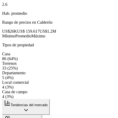
2.6
Hab. promedio
Rango de precios en
Calderón
US$26K
US$ 159.617
US$1.2M
Mínimo
Promedio
Máximo
Tipos de propiedad
Casa
86
(
64
%)
Terrenos
33
(
25
%)
Departamento
5
(
4
%)
Local comercial
4
(
3
%)
Casa de campo
4
(
3
%)
Tendencias del mercado