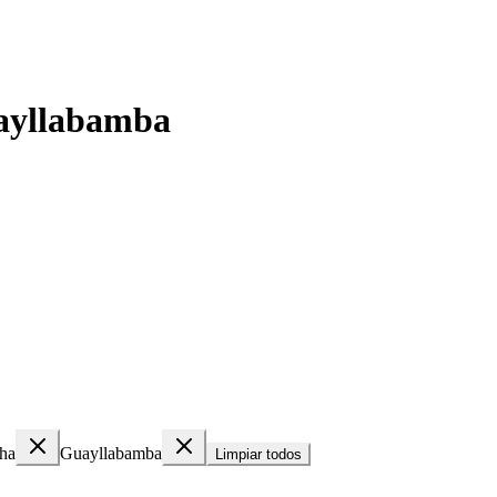
uayllabamba
cha
Guayllabamba
Limpiar todos