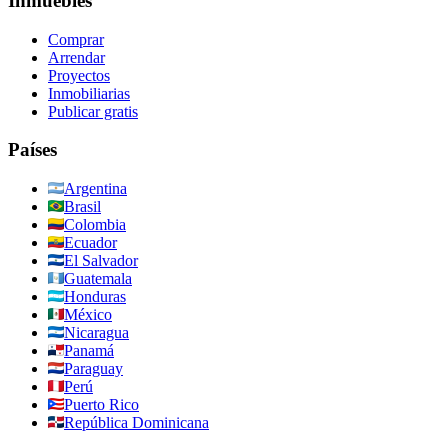
Inmuebles
Comprar
Arrendar
Proyectos
Inmobiliarias
Publicar gratis
Países
Argentina
Brasil
Colombia
Ecuador
El Salvador
Guatemala
Honduras
México
Nicaragua
Panamá
Paraguay
Perú
Puerto Rico
República Dominicana