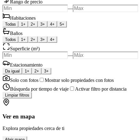
Rango de precio
—
Habitaciones
Todas
1+
2+
3+
4+
5+
Baños
Todos
1+
2+
3+
4+
Superficie (m²)
—
Estacionamiento
Da igual
1+
2+
3+
Solo con fotos
Mostrar solo propiedades con fotos
Búsqueda por tiempo de viaje
Activar filtro por distancia
Limpiar filtros
Ver en mapa
Explora propiedades cerca de ti
Abrir mapa