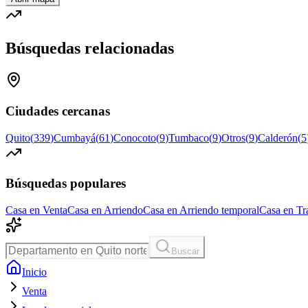
Búsquedas relacionadas
Ciudades cercanas
Quito
(
339
)
Cumbayá
(
61
)
Conocoto
(
9
)
Tumbaco
(
9
)
Otros
(
9
)
Calderón
(
5
Búsquedas populares
Casa en Venta
Casa en Arriendo
Casa en Arriendo temporal
Casa en Tr
Buscar
Inicio
Venta