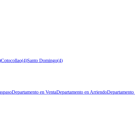
)
Cotocollao
(
4
)
Santo Domingo
(
4
)
aspaso
Departamento en Venta
Departamento en Arriendo
Departamento 