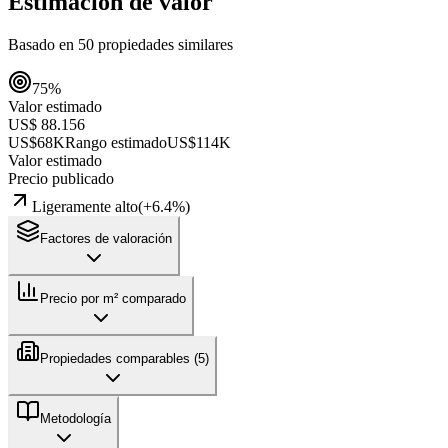
Estimación de valor
Basado en
50
propiedades similares
75
%
Valor estimado
US$ 88.156
US$68K
Rango estimado
US$114K
Valor estimado
Precio publicado
Ligeramente alto
(
+
6.4
%)
Factores de valoración
Precio por m² comparado
Propiedades comparables (
5
)
Metodología