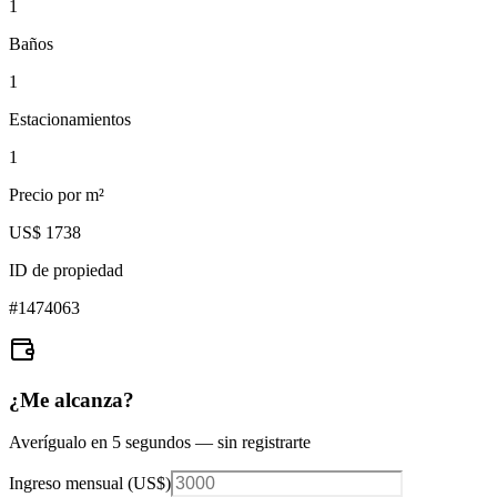
1
Baños
1
Estacionamientos
1
Precio por m²
US$ 1738
ID de propiedad
#
1474063
¿Me alcanza?
Averígualo en 5 segundos — sin registrarte
Ingreso mensual (
US$
)