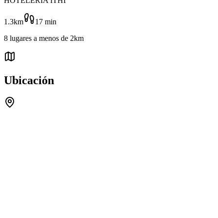
HOTELERÍA ITHI
1.3km
17
min
8
lugares
a menos de
2km
Ubicación