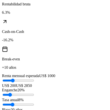
Rentabilidad bruta
6.3
%
Cash-on-Cash
-16.2
%
Break-even
+10 años
Renta mensual esperada
US$ 1000
US$ 200
US$ 2850
Enganche
20
%
Tasa anual
8
%
Plazo
20
años