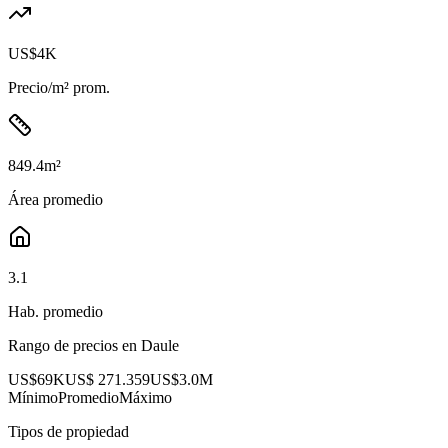
US$4K
Precio/m² prom.
849.4
m²
Área promedio
3.1
Hab. promedio
Rango de precios en
Daule
US$69K
US$ 271.359
US$3.0M
Mínimo
Promedio
Máximo
Tipos de propiedad