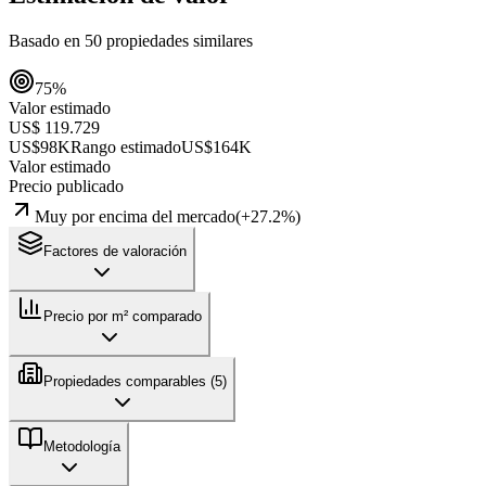
Basado en
50
propiedades similares
75
%
Valor estimado
US$ 119.729
US$98K
Rango estimado
US$164K
Valor estimado
Precio publicado
Muy por encima del mercado
(
+
27.2
%)
Factores de valoración
Precio por m² comparado
Propiedades comparables (
5
)
Metodología