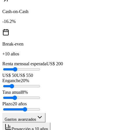
Cash-on-Cash
-16.2
%
Break-even
+10 años
Renta mensual esperada
US$ 200
US$ 50
US$ 550
Enganche
20
%
Tasa anual
8
%
Plazo
20
años
Gastos avanzados
Proyección a 10 años