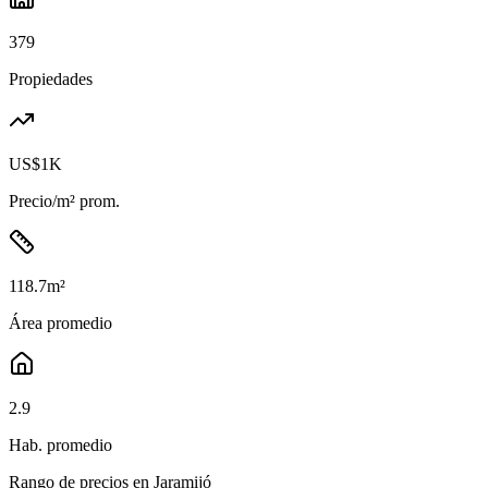
379
Propiedades
US$1K
Precio/m² prom.
118.7
m²
Área promedio
2.9
Hab. promedio
Rango de precios en
Jaramijó