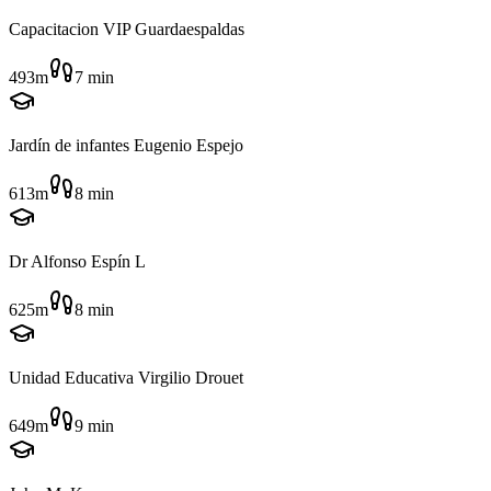
Capacitacion VIP Guardaespaldas
493m
7
min
Jardín de infantes Eugenio Espejo
613m
8
min
Dr Alfonso Espín L
625m
8
min
Unidad Educativa Virgilio Drouet
649m
9
min