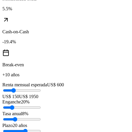
5.5
%
Cash-on-Cash
-19.4
%
Break-even
+10 años
Renta mensual esperada
US$ 600
US$ 150
US$ 1950
Enganche
20
%
Tasa anual
8
%
Plazo
20
años