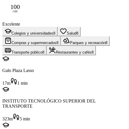
100
/100
Excelente
Colegios y universidades
8
Salud
8
Compras y supermercados
8
Parques y recreación
8
Transporte público
8
Restaurantes y cafés
8
Galo Plaza Lasso
17m
1
min
INSTITUTO TECNOLÓGICO SUPERIOR DEL
TRANSPORTE
323m
5
min