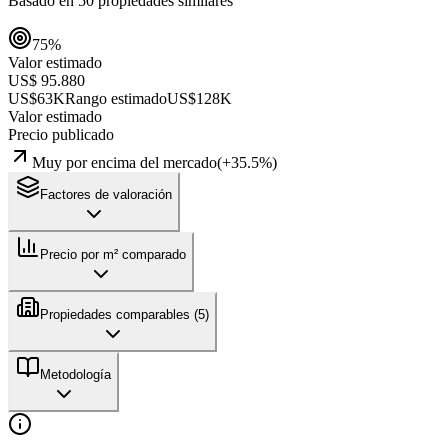
Basado en
50
propiedades similares
75
%
Valor estimado
US$ 95.880
US$63K
Rango estimado
US$128K
Valor estimado
Precio publicado
Muy por encima del mercado
(
+
35.5
%)
Factores de valoración
Precio por m² comparado
Propiedades comparables (
5
)
Metodología