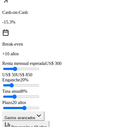
Cash-on-Cash
-15.3
%
Break-even
+10 años
Renta mensual esperada
US$ 300
US$ 50
US$ 850
Enganche
20
%
Tasa anual
8
%
Plazo
20
años
Gastos avanzados