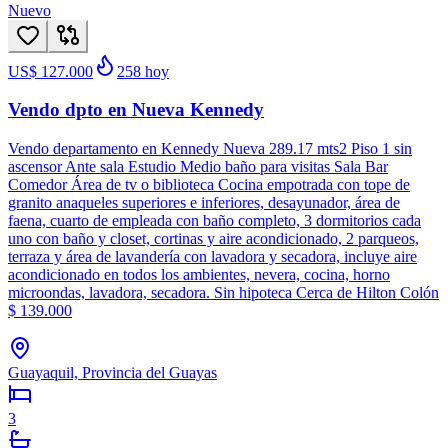
Nuevo
US$ 127.000
258
hoy
Vendo dpto en Nueva Kennedy
Vendo departamento en Kennedy Nueva 289.17 mts2 Piso 1 sin
ascensor Ante sala Estudio Medio baño para visitas Sala Bar
Comedor Área de tv o biblioteca Cocina empotrada con tope de
granito anaqueles superiores e inferiores, desayunador, área de
faena, cuarto de empleada con baño completo, 3 dormitorios cada
uno con baño y closet, cortinas y aire acondicionado, 2 parqueos,
terraza y área de lavandería con lavadora y secadora, incluye aire
acondicionado en todos los ambientes, nevera, cocina, horno
microondas, lavadora, secadora. Sin hipoteca Cerca de Hilton Colón
$ 139.000
Guayaquil, Provincia del Guayas
3