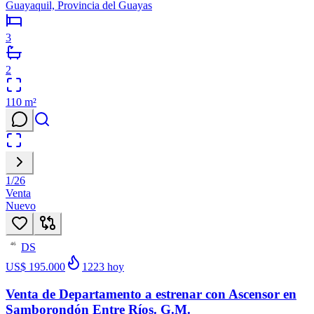
Guayaquil, Provincia del Guayas
3
2
110
m²
1
/
26
Venta
Nuevo
DS
46
US$ 195.000
1223
hoy
Venta de Departamento a estrenar con Ascensor en
Samborondón Entre Ríos. G.M.