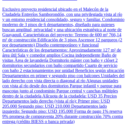
Exclusivo proyecto residencial ubicado en el Malecón de la
Ciudadela Entreríos Samborondón, con una privilegiada vista al río
y un entorno residencial consolidado, seguro y familiar. Condominio
moderno de 3 pisos de 6 departamentos, diseñado para quienes
buscan amplitud, privacidad y una ubicación estratégica al norte de
Guayaquil. Características del proyecto: Terreno de 600 m² 766,14
m² de construcción Edificación de 3 pisos Ascensor 12 parqueos (2
por departamento) Diseño contemporáneo y funcional
Características de los departamentos: Aproximadamente 127 m² de
área útil Sala y comedor amplios Cocina independiente Baño de
visitas Área de lavandería Dormitorio máster con baño y clóset 2
dormitorios secundarios con baño compartido Cuarto de servicio
con baño 2 estacionamientos por unidad Beneficios según ubicación
Departamentos en primer y segundo piso con balcones Unidades del
lado derecho con vista directa o diagonal al río Algunas unidades
con vista al río desde dos dormitorios Parque infantil y parque para
mascotas junto al condominio Parque central y canchas múltiples
dentro de la ciudadela Alícuota de la ciudadela: USD 35 Precios
Departamentos lado derecho (vista al río): Primer piso: USD
205.000 Segundo piso: USD 210.000 Departamentos lado
izquierdo: Segundo piso: USD 195.000 Forma de pago 1% reserva
9% promesa de compraventa 20% durante construcción 70% contra
entrega (crédito BIESS o banca privada)