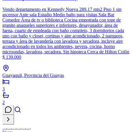
Vendo departamento en Kennedy Nueva 289.17 mts2 Piso 1 sin
ascensor Ante sala Estudio Medio baño para visitas Sala Bar
Comedor Área de tv o biblioteca Cocina empotrada con tope de
granito anaqueles superiores e inferiores, desayunador, área de
faena, cuarto de empleada con baño completo, 3 dormitorios cada
uno con baño y closet, cortinas y aire acondicionado, 2 parqueos,
terraza y área de lavandería con lavadora y secadora, incluye aire
acondicionado en todos los ambientes, nevera, cocina, horno
microondas, lavadora, secadora. Sin hipoteca Cerca de Hilton Colón
$ 139.000
Guayaquil, Provincia del Guayas
3
2