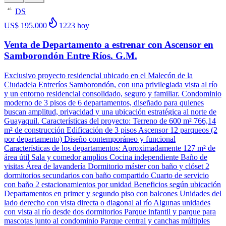
DS
46
US$ 195.000
1223
hoy
Venta de Departamento a estrenar con Ascensor en
Samborondón Entre Ríos. G.M.
Exclusivo proyecto residencial ubicado en el Malecón de la
Ciudadela Entreríos Samborondón, con una privilegiada vista al río
y un entorno residencial consolidado, seguro y familiar. Condominio
moderno de 3 pisos de 6 departamentos, diseñado para quienes
buscan amplitud, privacidad y una ubicación estratégica al norte de
Guayaquil. Características del proyecto: Terreno de 600 m² 766,14
m² de construcción Edificación de 3 pisos Ascensor 12 parqueos (2
por departamento) Diseño contemporáneo y funcional
Características de los departamentos: Aproximadamente 127 m² de
área útil Sala y comedor amplios Cocina independiente Baño de
visitas Área de lavandería Dormitorio máster con baño y clóset 2
dormitorios secundarios con baño compartido Cuarto de servicio
con baño 2 estacionamientos por unidad Beneficios según ubicación
Departamentos en primer y segundo piso con balcones Unidades del
lado derecho con vista directa o diagonal al río Algunas unidades
con vista al río desde dos dormitorios Parque infantil y parque para
mascotas junto al condominio Parque central y canchas múltiples