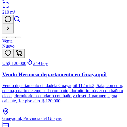
210
m²
Venta
Nuevo
US$ 120.000
249
hoy
Vendo Hermoso departamento en Guayaquil
Vendo departamento ciudadela Guayaquil 112 mts2, Sala, comedor,
cocina, cuarto de empleada con baño, dormitorio máster con baño u
closet, dormitorio secundario con baño y closet, 1 parqueo, agua
caliente, 1er piso alto. $ 120.000
Guayaquil, Provincia del Guayas