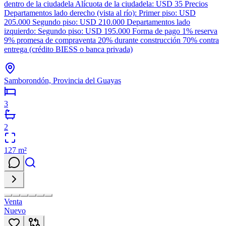
dentro de la ciudadela Alícuota de la ciudadela: USD 35 Precios
Departamentos lado derecho (vista al río): Primer piso: USD
205.000 Segundo piso: USD 210.000 Departamentos lado
izquierdo: Segundo piso: USD 195.000 Forma de pago 1% reserva
9% promesa de compraventa 20% durante construcción 70% contra
entrega (crédito BIESS o banca privada)
Samborondón, Provincia del Guayas
3
2
127
m²
Venta
Nuevo