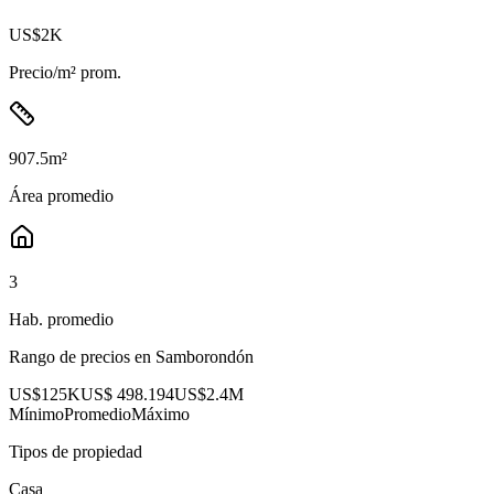
US$2K
Precio/m² prom.
907.5
m²
Área promedio
3
Hab. promedio
Rango de precios en
Samborondón
US$125K
US$ 498.194
US$2.4M
Mínimo
Promedio
Máximo
Tipos de propiedad
Casa