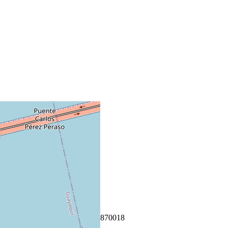
+
−
Leaflet
|
©
OpenStreetMap
Coordenadas:
-2.151235
,
-79.870018