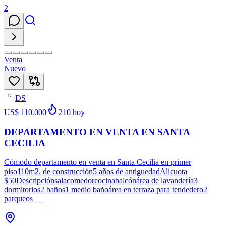
2
Venta
Nuevo
DS
52
US$ 110.000
210
hoy
DEPARTAMENTO EN VENTA EN SANTA
CECILIA
Cómodo departamento en venta en Santa Cecilia en primer
piso110m2. de construcción5 años de antiguedadAlicuota
$50Descripciónsalacomedorcocinabalcónárea de lavandería3
dormitorios2 baños1 medio bañoárea en terraza para tendedero2
parqueos