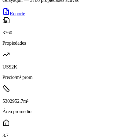
Guayaquil
—
3760
propiedades activas
Reporte
3760
Propiedades
US$2K
Precio/m² prom.
5302952.7
m²
Área promedio
3.7