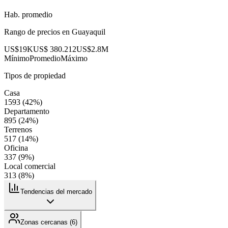
Hab. promedio
Rango de precios en
Guayaquil
US$19K
US$ 380.212
US$2.8M
Mínimo
Promedio
Máximo
Tipos de propiedad
Casa
1593
(
42
%)
Departamento
895
(
24
%)
Terrenos
517
(
14
%)
Oficina
337
(
9
%)
Local comercial
313
(
8
%)
Tendencias del mercado
Zonas cercanas (
6
)