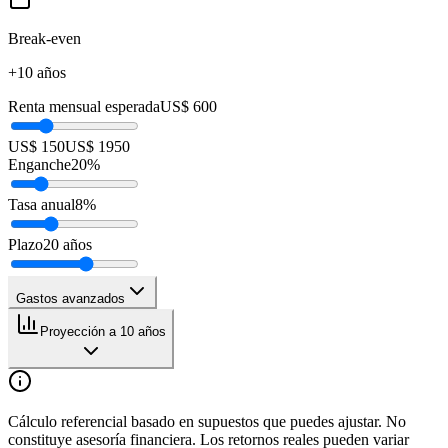
Break-even
+10 años
Renta mensual esperada
US$ 600
US$ 150
US$ 1950
Enganche
20
%
Tasa anual
8
%
Plazo
20
años
Gastos avanzados
Proyección a 10 años
Cálculo referencial basado en supuestos que puedes ajustar. No
constituye asesoría financiera. Los retornos reales pueden variar