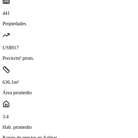
441
Propiedades
US$917
Precio/m² prom.
636.1
m²
Área promedio
3.4
Hab. promedio
Rango de precios en
Salinas