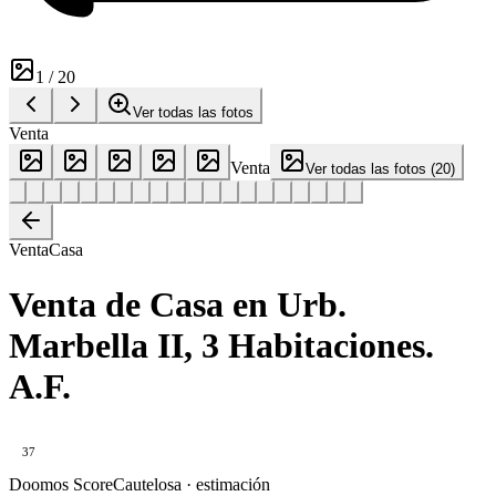
1
/
20
Ver todas las fotos
Venta
Venta
Ver todas las fotos
(
20
)
Venta
Casa
Venta de Casa en Urb.
Marbella II, 3 Habitaciones.
A.F.
37
Doomos Score
Cautelosa · estimación