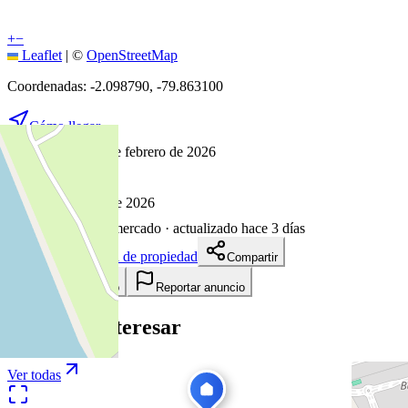
+
−
Leaflet
|
©
OpenStreetMap
Coordenadas:
-2.098790
,
-79.863100
Cómo llegar
Publicado 11 de febrero de 2026
11
visitas
11 de febrero de 2026
177
días en el mercado
· actualizado hace 3 días
Descargar ficha de propiedad
Compartir
Añadir a tablero
Reportar anuncio
Te puede interesar
Ver todas