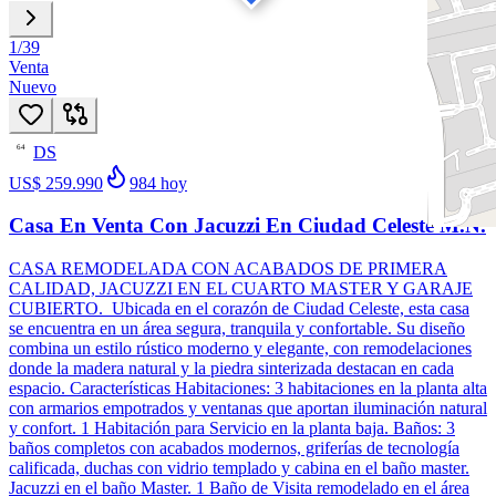
1
/
39
Venta
Nuevo
DS
64
US$ 259.990
984
hoy
Casa En Venta Con Jacuzzi En Ciudad Celeste M.N.
CASA REMODELADA CON ACABADOS DE PRIMERA
CALIDAD, JACUZZI EN EL CUARTO MASTER Y GARAJE
CUBIERTO. Ubicada en el corazón de Ciudad Celeste, esta casa
se encuentra en un área segura, tranquila y confortable. Su diseño
combina un estilo rústico moderno y elegante, con remodelaciones
donde la madera natural y la piedra sinterizada destacan en cada
espacio. Características Habitaciones: 3 habitaciones en la planta alta
con armarios empotrados y ventanas que aportan iluminación natural
y confort. 1 Habitación para Servicio en la planta baja. Baños: 3
baños completos con acabados modernos, griferías de tecnología
calificada, duchas con vidrio templado y cabina en el baño master.
Jacuzzi en el baño Master. 1 Baño de Visita remodelado en el área