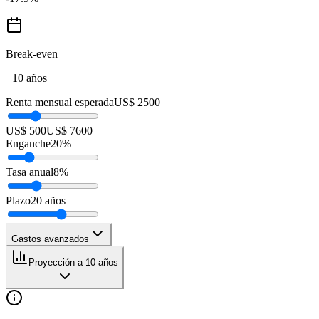
Break-even
+10 años
Renta mensual esperada
US$ 2500
US$ 500
US$ 7600
Enganche
20
%
Tasa anual
8
%
Plazo
20
años
Gastos avanzados
Proyección a 10 años