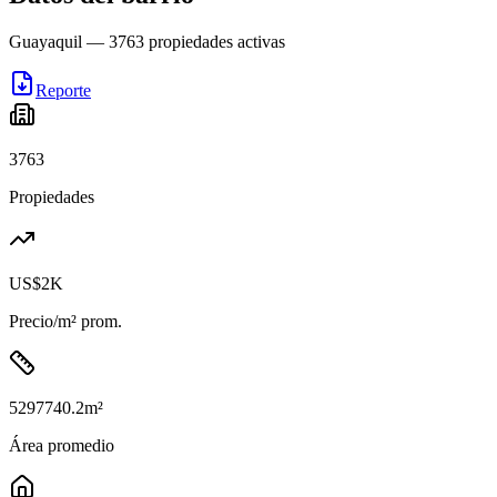
Guayaquil
—
3763
propiedades activas
Reporte
3763
Propiedades
US$2K
Precio/m² prom.
5297740.2
m²
Área promedio