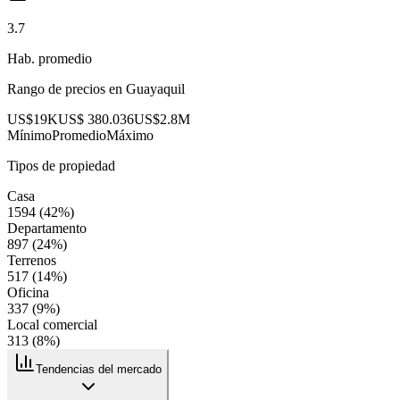
3.7
Hab. promedio
Rango de precios en
Guayaquil
US$19K
US$ 380.036
US$2.8M
Mínimo
Promedio
Máximo
Tipos de propiedad
Casa
1594
(
42
%)
Departamento
897
(
24
%)
Terrenos
517
(
14
%)
Oficina
337
(
9
%)
Local comercial
313
(
8
%)
Tendencias del mercado