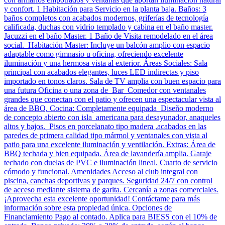
y confort. 1 Habitación para Servicio en la planta baja. Baños: 3
baños completos con acabados modernos, griferías de tecnología
calificada, duchas con vidrio templado y cabina en el baño master.
Jacuzzi en el baño Master. 1 Baño de Visita remodelado en el área
social. Habitación Master: Incluye un balcón amplio con espacio
adaptable como gimnasio u oficina, ofreciendo excelente
iluminación y una hermosa vista al exterior. Áreas Sociales: Sala
principal con acabados elegantes, luces LED indirectas y piso
importado en tonos claros. Sala de TV amplia con buen espacio para
una futura Oficina o una zona de Bar Comedor con ventanales
grandes que conectan con el patio y ofrecen una espectacular vista al
área de BBQ. Cocina: Completamente equipada Diseño moderno
de concepto abierto con isla americana para desayunador, anaqueles
altos y bajos. Pisos en porcelanato tipo madera ,acabados en las
paredes de primera calidad tipo mármol y ventanales con vista al
patio para una excelente iluminación y ventilación. Extras: Área de
BBQ techada y bien equipada. Área de lavandería amplia. Garaje
techado con duelas de PVC e iluminación lineal. Cuarto de servicio
cómodo y funcional. Amenidades Acceso al club integral con
piscina, canchas deportivas y parques. Seguridad 24/7 con control
de acceso mediante sistema de garita. Cercanía a zonas comerciales.
¡Aprovecha esta excelente oportunidad! Contáctame para más
información sobre esta propiedad única. Opciones de
Financiamiento Pago al contado. Aplica para BIESS con el 10% de