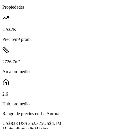
Propiedades
US$2K
Precio/m² prom.
2726.7
m²
Área promedio
2.6
Hab. promedio
Rango de precios en
La Aurora
US$83K
US$ 262.325
US$4.1M
Mínimo
Promedio
Máximo