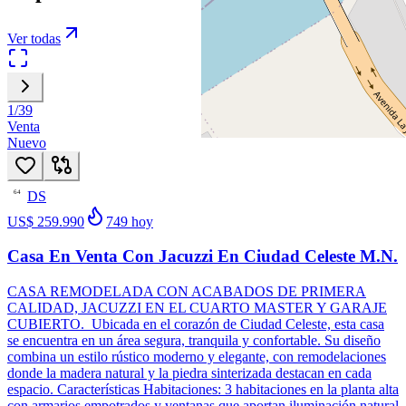
Ver todas
1
/
39
Venta
Nuevo
DS
64
US$ 259.990
749
hoy
Casa En Venta Con Jacuzzi En Ciudad Celeste M.N.
CASA REMODELADA CON ACABADOS DE PRIMERA
CALIDAD, JACUZZI EN EL CUARTO MASTER Y GARAJE
CUBIERTO. Ubicada en el corazón de Ciudad Celeste, esta casa
se encuentra en un área segura, tranquila y confortable. Su diseño
combina un estilo rústico moderno y elegante, con remodelaciones
donde la madera natural y la piedra sinterizada destacan en cada
espacio. Características Habitaciones: 3 habitaciones en la planta alta
con armarios empotrados y ventanas que aportan iluminación natural