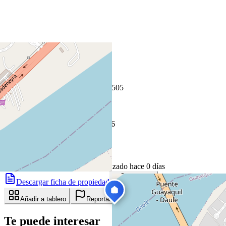
+
−
Leaflet
|
©
OpenStreetMap
Coordenadas:
-2.049427
,
-79.914505
Cómo llegar
Publicado 15 de mayo de 2026
25
visitas
15 de mayo de 2026
83
días en el mercado
· actualizado hace 0 días
Descargar ficha de propiedad
Compartir
Añadir a tablero
Reportar anuncio
Te puede interesar