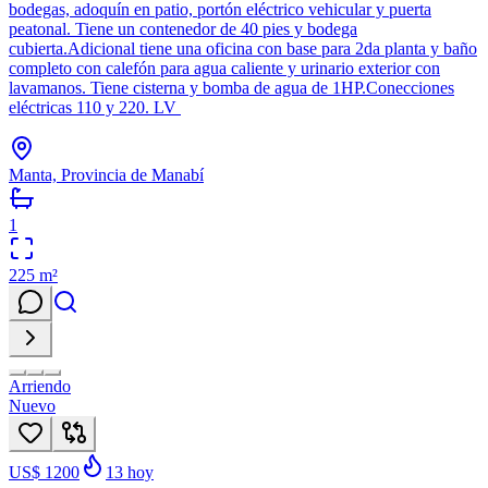
bodegas, adoquín en patio, portón eléctrico vehicular y puerta
peatonal. Tiene un contenedor de 40 pies y bodega
cubierta.Adicional tiene una oficina con base para 2da planta y baño
completo con calefón para agua caliente y urinario exterior con
lavamanos. Tiene cisterna y bomba de agua de 1HP.Conecciones
eléctricas 110 y 220. LV
Manta, Provincia de Manabí
1
225
m²
Arriendo
Nuevo
US$ 1200
13
hoy