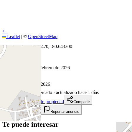
+
−
Leaflet
|
©
OpenStreetMap
Coordenadas:
-1.067470
,
-80.643300
Cómo llegar
Publicado 11 de febrero de 2026
45
visitas
11 de febrero de 2026
179
días en el mercado
· actualizado hace 1 días
Descargar ficha de propiedad
Compartir
Añadir a tablero
Reportar anuncio
Te puede interesar