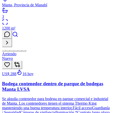
Manta, Provincia de Manabí
3
1200
m²
Arriendo
Nuevo
US$ 288
16
hoy
Bodega contenedor dentro de parque de bodegas
Manta LVSA
Se alquila contenedor para bodega en parque comercial e industrial
de Manta. Los contenedores tienen el sistema Thermo King
manteniendo una buena temperatura interior.Fácil accesoGuardianía
/ SeguridadCámaras de vigilanciaIluminación *Contrato largo plazo