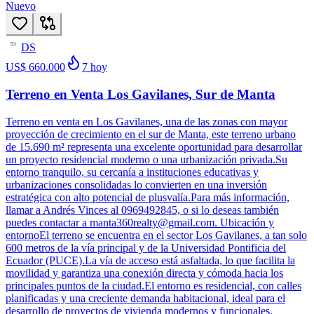
Nuevo
DS
53
US$ 660.000
7
hoy
Terreno en Venta Los Gavilanes, Sur de Manta
Terreno en venta en Los Gavilanes, una de las zonas con mayor
proyección de crecimiento en el sur de Manta, este terreno urbano
de 15.690 m² representa una excelente oportunidad para desarrollar
un proyecto residencial moderno o una urbanización privada.Su
entorno tranquilo, su cercanía a instituciones educativas y
urbanizaciones consolidadas lo convierten en una inversión
estratégica con alto potencial de plusvalía.Para más información,
llamar a Andrés Vinces al 0969492845, o si lo deseas también
puedes contactar a manta360realty@gmail.com. Ubicación y
entornoEl terreno se encuentra en el sector Los Gavilanes, a tan solo
600 metros de la vía principal y de la Universidad Pontificia del
Ecuador (PUCE).La vía de acceso está asfaltada, lo que facilita la
movilidad y garantiza una conexión directa y cómoda hacia los
principales puntos de la ciudad.El entorno es residencial, con calles
planificadas y una creciente demanda habitacional, ideal para el
desarrollo de proyectos de vivienda modernos y funcionales.