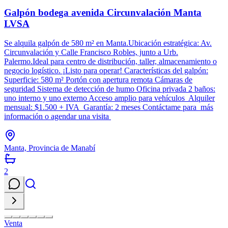
Galpón bodega avenida Circunvalación Manta
LVSA
Se alquila galpón de 580 m² en Manta.Ubicación estratégica: Av.
Circunvalación y Calle Francisco Robles, junto a Urb.
Palermo.Ideal para centro de distribución, taller, almacenamiento o
negocio logístico. ¡Listo para operar! Características del galpón:
Superficie: 580 m² Portón con apertura remota Cámaras de
seguridad Sistema de detección de humo Oficina privada 2 baños:
uno interno y uno externo Acceso amplio para vehículos Alquiler
mensual: $1.500 + IVA Garantía: 2 meses Contáctame para más
información o agendar una visita
Manta, Provincia de Manabí
2
Venta