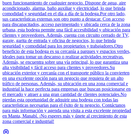
buen funcionamiento de cualquier negocio. Dispone de agua, aire
acondicionado, alarma, baño auxiliar y electricidad, lo que brinda
comodidad y seguridad en el día a día de la bodega.Por otro lado,
sus características externas son otro punto a destacar. Con acceso
para discapacitados, acceso pavimentado y ubicada cerca de la zona
urbana, esta bodega permite una fácil accesibilidad y ubicación para
clientes y proveedores. Además, cuenta con circuito cerrado de TV,
garaje, garita de entrada y oficina de negocios, lo que brinda
seguridad y comodidad para los propietarios y trabajadores.Otro
beneficio de esta bodega es su cercanía a parques y espacios verdes,
ideales para tomar un descanso o realizar actividades recreativas.
Además, se encuentra sobre una vía principal, lo que garantiza una
alta visibilidad y fácil acceso para clientes y proveedores.Su
ubicación exterior y cercanía con el transporte público la convierten
en una excelente opción para un negocio que requiera de un alto
tráfico de personas. Además, su ubicación en una zona comercial e
industrial la hace perfecta para empresas que buscan posicionarse en
el mercado y atraer a una gran cantidad de clientes potenciales.No
pierdas esta oportunidad de adquirir una bodega con todas las
características necesarias para el éxito de tu negocio. Contáctanos
para más información y agenda una visita a esta excelente propiedad
en Manta, Manabí. ¡No esperes más y únete al crecimiento de esta
zona comercial e industrial!