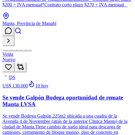
$200 + IVA mensual*Contrato corto plazo $270 + IVA mensual
Manta, Provincia de Manabí
Venta
Nuevo
DS
52
US$ 130.000
10
hoy
Se vende Galpón Bodega oportunidad de remate
Manta LVSA
Se vende Bodega Galpón 225m2 ubicada a una cuadra de la
Avenida 4 de Noviembre (atrás de la anterior Clinica Manta) de la
ciudad de Manta.Tiene cambio de suelo ideal para descarga de
camiones, cerramiento de bloque masiso, piso de concreto en