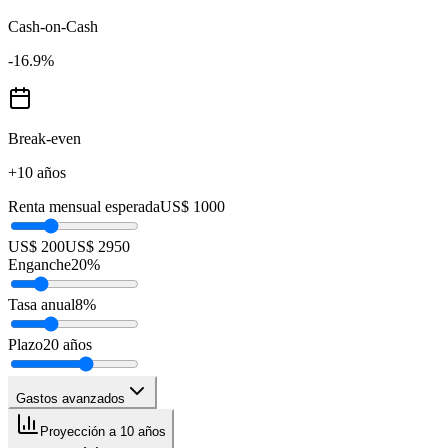
Cash-on-Cash
-16.9
%
Break-even
+10 años
Renta mensual esperada
US$ 1000
US$ 200
US$ 2950
Enganche
20
%
Tasa anual
8
%
Plazo
20
años
Gastos avanzados
Proyección a 10 años