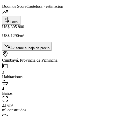
Doomos Score
Cautelosa · estimación
Local
US$ 305.800
US$ 1290
/m²
Avísame si baja de precio
Cumbayá, Provincia de Pichincha
3
Habitaciones
4
Baños
237
m²
m² construidos