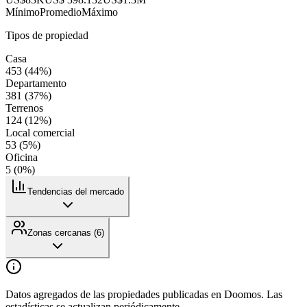
Mínimo
Promedio
Máximo
Tipos de propiedad
Casa
453
(
44
%)
Departamento
381
(
37
%)
Terrenos
124
(
12
%)
Local comercial
53
(
5
%)
Oficina
5
(
0
%)
Tendencias del mercado
Zonas cercanas (
6
)
Datos agregados de las propiedades publicadas en Doomos. Las
estadísticas se actualizan periódicamente.