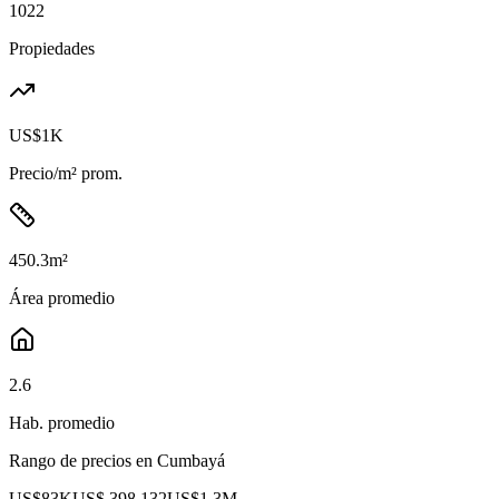
1022
Propiedades
US$1K
Precio/m² prom.
450.3
m²
Área promedio
2.6
Hab. promedio
Rango de precios en
Cumbayá
US$83K
US$ 398.132
US$1.3M