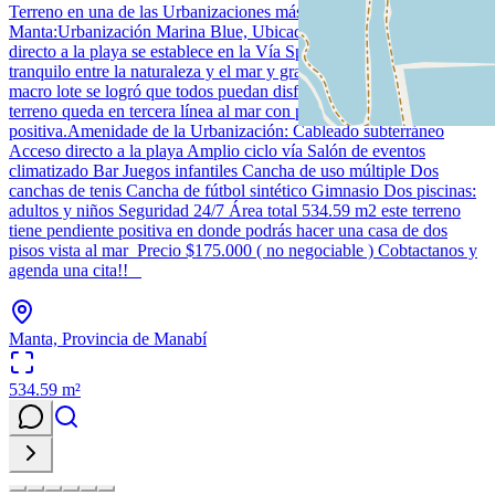
Terreno en una de las Urbanizaciones más exclusivas de
Manta:Urbanización Marina Blue, Ubicada frente al Mary acceso
directo a la playa se establece en la Vía Spóndylus un lugar
tranquilo entre la naturaleza y el mar y gracias a la pendiente del
macro lote se logró que todos puedan disfrutar de la vista al mar.Este
terreno queda en tercera línea al mar con pendiente
positiva.Amenidade de la Urbanización: Cableado subterráneo
Acceso directo a la playa Amplio ciclo vía Salón de eventos
climatizado Bar Juegos infantiles Cancha de uso múltiple Dos
canchas de tenis Cancha de fútbol sintético Gimnasio Dos piscinas:
adultos y niños Seguridad 24/7 Área total 534.59 m2 este terreno
tiene pendiente positiva en donde podrás hacer una casa de dos
pisos vista al mar Precio $175.000 ( no negociable ) Cobtactanos y
agenda una cita!!
Manta, Provincia de Manabí
534.59
m²