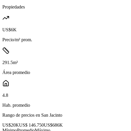
Propiedades
US$6K
Precio/m² prom.
291.5
m²
Área promedio
4.8
Hab. promedio
Rango de precios en
San Jacinto
US$20K
US$ 146.750
US$686K
Mínimo
Promedio
Máximo