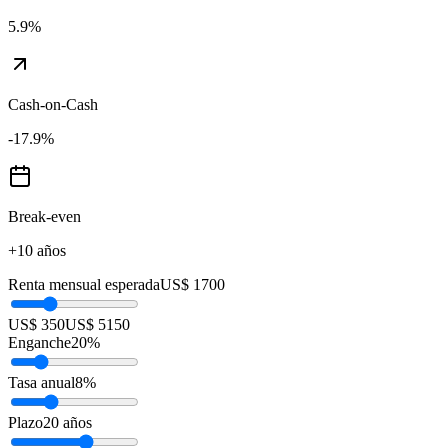
5.9
%
Cash-on-Cash
-17.9
%
Break-even
+10 años
Renta mensual esperada
US$ 1700
US$ 350
US$ 5150
Enganche
20
%
Tasa anual
8
%
Plazo
20
años