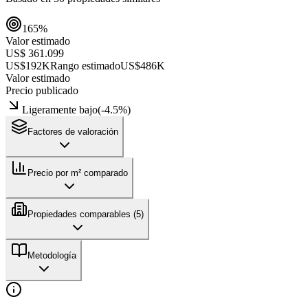
165
%
Valor estimado
US$ 361.099
US$192K
Rango estimado
US$486K
Valor estimado
Precio publicado
Ligeramente bajo
(
-4.5
%)
Factores de valoración
Precio por m² comparado
Propiedades comparables (
5
)
Metodología