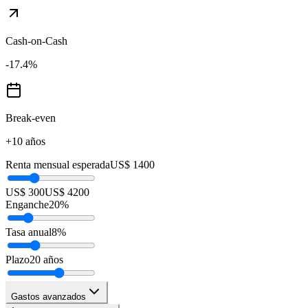
Cash-on-Cash
-17.4
%
Break-even
+10 años
Renta mensual esperada
US$ 1400
US$ 300
US$ 4200
Enganche
20
%
Tasa anual
8
%
Plazo
20
años
Gastos avanzados