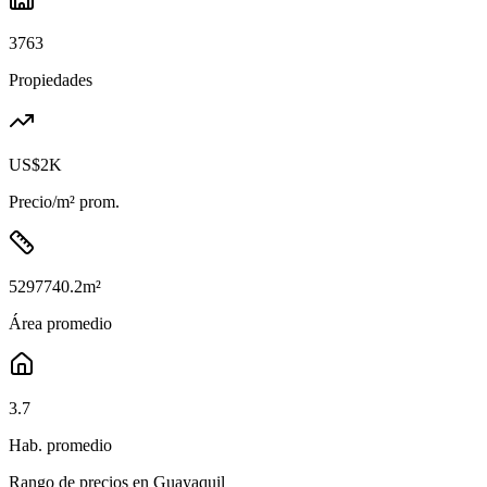
3763
Propiedades
US$2K
Precio/m² prom.
5297740.2
m²
Área promedio
3.7
Hab. promedio
Rango de precios en
Guayaquil