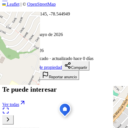
Leaflet
|
©
OpenStreetMap
Coordenadas:
-0.249145
,
-78.544949
Cómo llegar
Publicado 8 de mayo de 2026
4
visitas
8 de mayo de 2026
91
días en el mercado
· actualizado hace 0 días
Descargar ficha de propiedad
Compartir
Añadir a tablero
Reportar anuncio
Te puede interesar
Ver todas