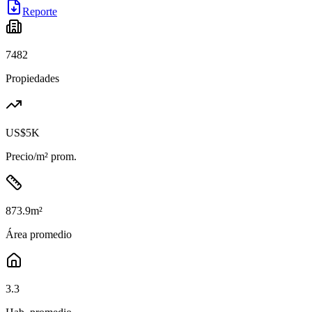
Reporte
7482
Propiedades
US$5K
Precio/m² prom.
873.9
m²
Área promedio
3.3