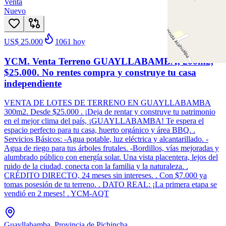
Venta
Nuevo
US$ 25.000
1061
hoy
YCM. Venta Terreno GUAYLLABAMBA, 200m2,
$25.000. No rentes compra y construye tu casa
independiente
VENTA DE LOTES DE TERRENO EN GUAYLLABAMBA
300m2. Desde $25.000 . ¡Deja de rentar y construye tu patrimonio
en el mejor clima del país, ¡GUAYLLABAMBA! Te espera el
espacio perfecto para tu casa, huerto orgánico y área BBQ. .
Servicios Básicos: -Agua potable, luz eléctrica y alcantarillado. -
Agua de riego para tus árboles frutales. -Bordillos, vías mejoradas y
alumbrado público con energía solar. Una vista placentera, lejos del
ruido de la ciudad, conecta con la familia y la naturaleza. .
CRÉDITO DIRECTO, 24 meses sin intereses. . Con $7.000 ya
tomas posesión de tu terreno. . DATO REAL: ¡La primera etapa se
vendió en 2 meses! . YCM-AQT
Guayllabamba, Provincia de Pichincha