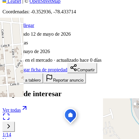
Leaflet
|
©
OpenStreetMap
Coordenadas:
-0.352936
,
-78.433714
Cómo llegar
Publicado 12 de mayo de 2026
11
visitas
12 de mayo de 2026
90
días en el mercado
· actualizado hace 0 días
Descargar ficha de propiedad
Compartir
Añadir a tablero
Reportar anuncio
Te puede interesar
Ver todas
1
/
14