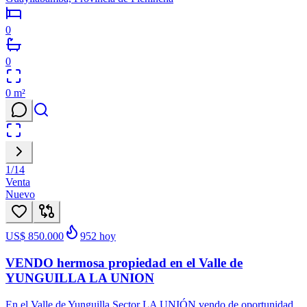
0
0
0
m²
1
/
14
Venta
Nuevo
US$ 850.000
952
hoy
VENDO hermosa propiedad en el Valle de
YUNGUILLA LA UNION
En el Valle de Yunguilla Sector LA UNIÓN vendo de oportunidad ,