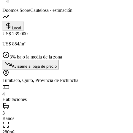
44
Doomos Score
Cautelosa · estimación
Local
US$ 239.000
US$ 854
/m²
3
% bajo la media de la zona
Avísame si baja de precio
Tumbaco, Quito, Provincia de Pichincha
4
Habitaciones
3
Baños
280
m²