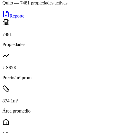
Quito
—
7481
propiedades activas
Reporte
7481
Propiedades
US$5K
Precio/m² prom.
874.1
m²
Área promedio