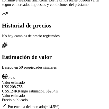
constituye asesoría financiera. Los retornos reales pueden variar
según el mercado, impuestos y condiciones del préstamo.
Historial de precios
No hay cambios de precio registrados
Estimación de valor
Basado en
50
propiedades similares
75
%
Valor estimado
US$ 208.755
US$124K
Rango estimado
US$284K
Valor estimado
Precio publicado
Por encima del mercado
(
+
14.5
%)