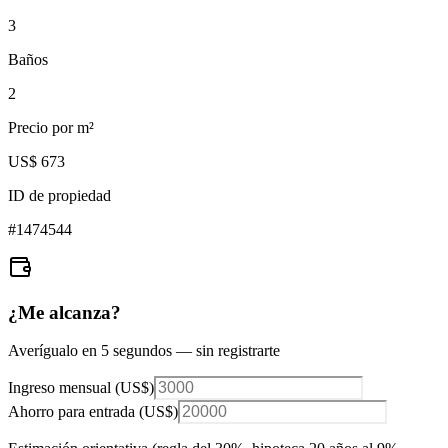
3
Baños
2
Precio por m²
US$ 673
ID de propiedad
#
1474544
¿Me alcanza?
Averígualo en 5 segundos — sin registrarte
Ingreso mensual (
US$
)
Ahorro para entrada (
US$
)