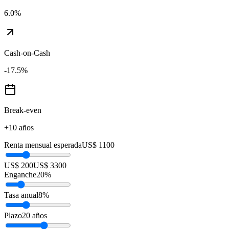
6.0
%
Cash-on-Cash
-17.5
%
Break-even
+10 años
Renta mensual esperada
US$ 1100
US$ 200
US$ 3300
Enganche
20
%
Tasa anual
8
%
Plazo
20
años