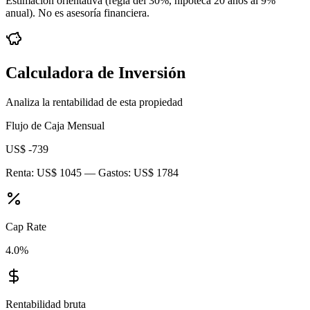
Estimación orientativa (regla del 30%
, hipoteca 20 años al 9%
anual
). No es asesoría financiera.
Calculadora de Inversión
Analiza la rentabilidad de esta propiedad
Flujo de Caja Mensual
US$ -739
Renta:
US$ 1045
— Gastos:
US$ 1784
Cap Rate
4.0
%
Rentabilidad bruta