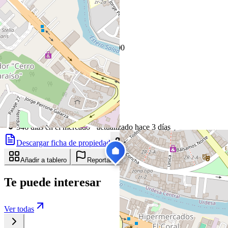
+
−
Leaflet
|
©
OpenStreetMap
Coordenadas:
-2.170400
,
-79.909300
Cómo llegar
Publicado 6 de febrero de 2025
11
visitas
6 de febrero de 2025
546
días en el mercado
· actualizado hace 3 días
Descargar ficha de propiedad
Compartir
Añadir a tablero
Reportar anuncio
Te puede interesar
Ver todas