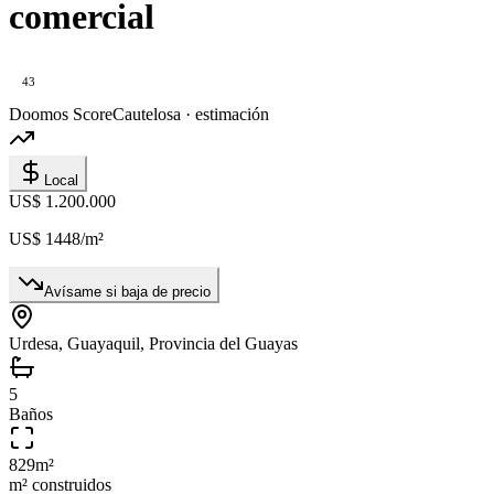
comercial
43
Doomos Score
Cautelosa · estimación
Local
US$ 1.200.000
US$ 1448
/m²
Avísame si baja de precio
Urdesa, Guayaquil, Provincia del Guayas
5
Baños
829
m²
m² construidos