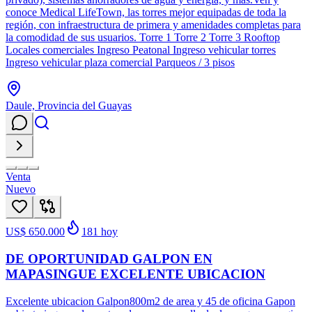
conoce Medical LifeTown, las torres mejor equipadas de toda la
región, con infraestructura de primera y amenidades completas para
la comodidad de sus usuarios. Torre 1 Torre 2 Torre 3 Rooftop
Locales comerciales Ingreso Peatonal Ingreso vehicular torres
Ingreso vehicular plaza comercial Parqueos / 3 pisos
Daule, Provincia del Guayas
Venta
Nuevo
US$ 650.000
181
hoy
DE OPORTUNIDAD GALPON EN
MAPASINGUE EXCELENTE UBICACION
Excelente ubicacion Galpon800m2 de area y 45 de oficina Gapon