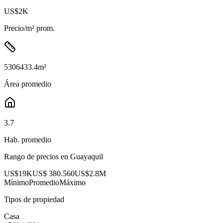
US$2K
Precio/m² prom.
5306433.4
m²
Área promedio
3.7
Hab. promedio
Rango de precios en
Guayaquil
US$19K
US$ 380.560
US$2.8M
Mínimo
Promedio
Máximo
Tipos de propiedad
Casa