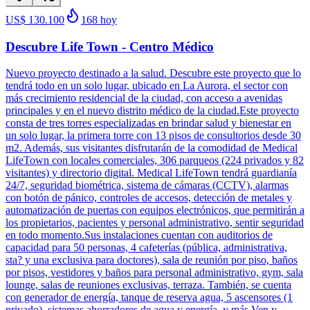
US$ 130.100
168
hoy
Descubre Life Town - Centro Médico
Nuevo proyecto destinado a la salud. Descubre este proyecto que lo
tendrá todo en un solo lugar, ubicado en La Aurora, el sector con
más crecimiento residencial de la ciudad, con acceso a avenidas
principales y en el nuevo distrito médico de la ciudad.Este proyecto
consta de tres torres especializadas en brindar salud y bienestar en
un solo lugar, la primera torre con 13 pisos de consultorios desde 30
m2. Además, sus visitantes disfrutarán de la comodidad de Medical
LifeTown con locales comerciales, 306 parqueos (224 privados y 82
visitantes) y directorio digital. Medical LifeTown tendrá guardianía
24/7, seguridad biométrica, sistema de cámaras (CCTV), alarmas
con botón de pánico, controles de accesos, detección de metales y
automatización de puertas con equipos electrónicos, que permitirán a
los propietarios, pacientes y personal administrativo, sentir seguridad
en todo momento.Sus instalaciones cuentan con auditorios de
capacidad para 50 personas, 4 cafeterías (pública, administrativa­,
sta? y una exclusiva para doctores), sala de reunión por piso, baños
por pisos, vestidores y baños para personal administrativo, gym, sala
lounge, salas de reuniones exclusivas, terraza. También, se cuenta
con generador de energía, tanque de reserva agua, 5 ascensores (1
privado), sistemas ahorradores de agua y energía, y más.Ven y