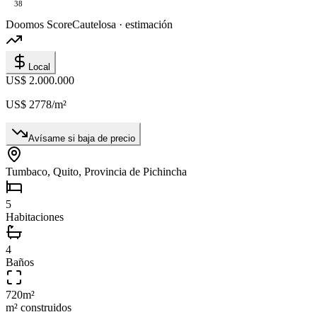
38
Doomos Score
Cautelosa · estimación
Local
US$ 2.000.000
US$ 2778
/m²
Avísame si baja de precio
Tumbaco, Quito, Provincia de Pichincha
5
Habitaciones
4
Baños
720
m²
m² construidos