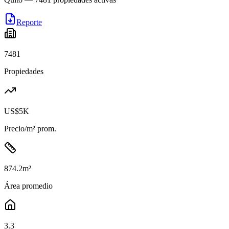
Reporte
7481
Propiedades
US$5K
Precio/m² prom.
874.2
m²
Área promedio
3.3