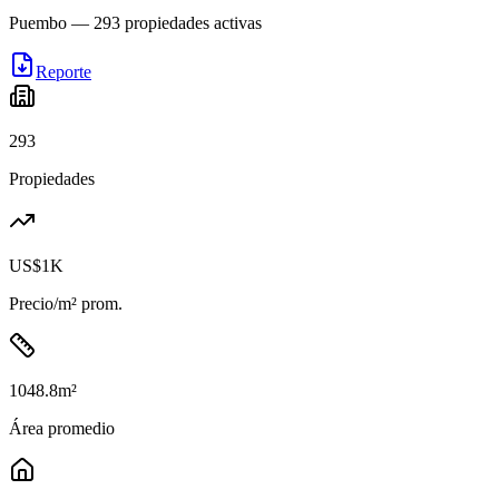
Puembo
—
293
propiedades activas
Reporte
293
Propiedades
US$1K
Precio/m² prom.
1048.8
m²
Área promedio