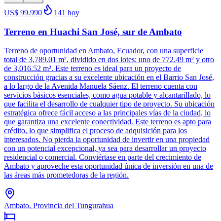
US$ 99.990
141
hoy
Terreno en Huachi San José, sur de Ambato
Terreno de oportunidad en Ambato, Ecuador, con una superficie
total de 3,789.01 m², dividido en dos lotes: uno de 772.49 m² y otro
de 3,016.52 m². Este terreno es ideal para un proyecto de
construcción gracias a su excelente ubicación en el Barrio San José,
a lo largo de la Avenida Manuela Sáenz. El terreno cuenta con
servicios básicos esenciales, como agua potable y alcantarillado, lo
que facilita el desarrollo de cualquier tipo de proyecto. Su ubicación
estratégica ofrece fácil acceso a las principales vías de la ciudad, lo
que garantiza una excelente conectividad. Este terreno es apto para
crédito, lo que simplifica el proceso de adquisición para los
interesados. No pierda la oportunidad de invertir en una propiedad
con un potencial excepcional, ya sea para desarrollar un proyecto
residencial o comercial. Conviértase en parte del crecimiento de
Ambato y aproveche esta oportunidad única de inversión en una de
las áreas más prometedoras de la región.
Ambato, Provincia del Tungurahua