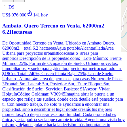
DS
47
US$ 976.000
141
hoy
Ambato, Quero Terreno en Venta, 62000m2
6.2Hectáreas
De Oportunidad Terreno en Venta, Ubicado en Ambato,Quero.
62000m2. total 6.2 hectareasAgua potableAlcantarilladaArea
Urbana para proyectos urbanisticoscasas o areas para
sembrios Descripción de la propiedadZona: Lote Mínimo: Frente
Mínimo: 25%, Forma de Ocupación de Suelo: Urbanoproyectos.
inmobiliarios. y suelo para agriculturaprecio por metrocuadrado . a
$18Cos Total: 240%, Cos en Planta Baja: 75%, Uso de Suelo:
Urbano, Altura: 4m area de permisos para casas Numero de Pisos:
3Frontal: 5m, Lateral: 5m, Posterior: 6m, Entre Bloque: 6m,
Clasificación de Suelo: Servicion Basicos: SIAsesor: Vivian
HolguínCódigo Goldman: V30945Imagina abrir la puerta a un
espacio que refleja tus sueños, donde cada detalle está pensado para
ti. Con nuestro trabajo, no solo te ayudamos a encontrar una
propiedad, sino a descubrir el lugar donde crearás tus mejores
momentos.¡No dejes pasar esta oportunidad! Cada propiedad es
única, y esta podría ser la que cambie tu vida. Agenda una visita hoy
mismo y déjanos guiarte hacia la decisión más importante: tu