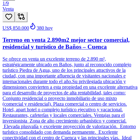
1
/
9
Venta
US$ 850.000
380
hoy
Terreno en venta 2.890m2 mejor sector comercial,
residencial y turístico de Baños – Cuenca
Se ofrece en venta un excelente terreno de 2.890 m²,
estratégicamente ubicado en Baños, junto al reconocido complejo
turístico Piedra de Agua, uno de los principales atractivos de la
ciudad, con una importante afluencia de visitantes nacionales e
internacionales durante todo el año.Su privilegiada ubicación y
dimensiones convierten a esta propiedad en una excelente alternativa
para el desarrollo de proyectos de alta rentabilidad, tales como:
Conjunto residencial o proyecto inmobiliario de uso mixto
(comercial y residencial). Plaza comercial o centro de servicios.
Hotel, apart hotel o complejo turístico ejecutivo y vacacional.
Restaurantes, cafeterías y locales comerciales. Ventajas para el
inversionista Zona de alto crecimiento urbanístico y comercial.
Elevada plusvalía y excelente proyección de valorización. Entorno
turístico consolidado con demanda permanente. Excelente
conectividad con el centro de Cuenca y las principales vías. Ideal