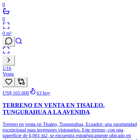
0
0
0
m²
1
/
16
Venta
US$ 165.000
63
hoy
TERRENO EN VENTA EN TISALEO.
TUNGURAHUA A LA AVENIDA
Terreno en venta en Tisaleo, Tungurahua, Ecuador: una oportunidad
excepcional para inversores visionarios. Este terreno, con una
superficie de 6,061 m2, se encuentra estratégicamente ubicado en