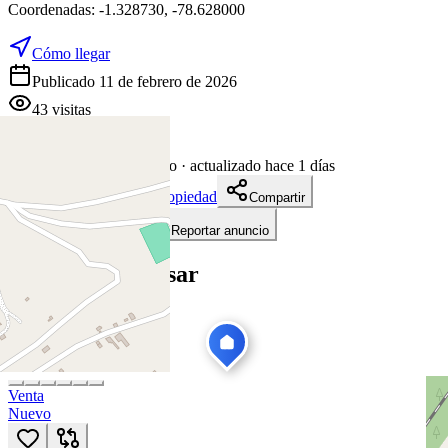
Coordenadas:
-1.328730
,
-78.628000
Cómo llegar
Publicado 11 de febrero de 2026
43
visitas
11 de febrero de 2026
180
días en el mercado
· actualizado hace 1 días
Descargar ficha de propiedad
Compartir
Añadir a tablero
Reportar anuncio
Te puede interesar
Ver todas
Venta
Nuevo