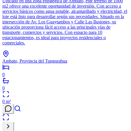
Ubicado en una zona estratégica de Ambato, este terreno de 1000
m2 ofrece una excelente oportunidad de inversión. Con acceso a
servicios básicos como agua potable, alcantarillado y electricidad, el
lote está listo para desarrollar según sus necesidades. Situado en la
intersección de Av. Los Guaytambos y Calle Las Ilusiones, su
ubicación proporciona fácil acceso a las principales vías de
transporte, comercios y servicios. Con espacio para 10
estacionamientos, es ideal para proyectos residenciales o
comerciales.
Ambato, Provincia del Tungurahua
0
0
0
m²