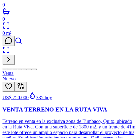
0
0
0
m²
Venta
Nuevo
US$ 750.000
335
hoy
VENTA TERRENO EN LA RUTA VIVA
Terreno en venta en la exclusiva zona de Tumbaco, Quito, ubicado
en la Ruta Viva. Con una superficie de 1800 m2, y un frente de 41m
este lote ofrece un amplio espacio para desarrollar el proyecto de tus
sueños. Su ubicación estratégica proporciona fácil acceso a las