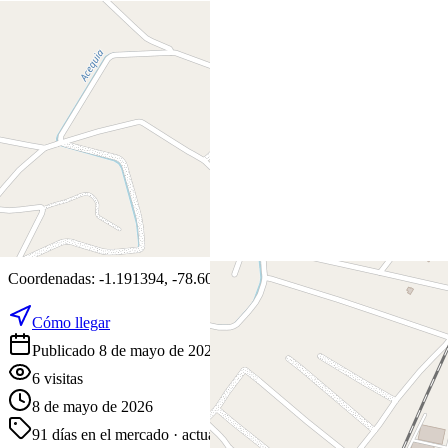
+
−
Leaflet
|
©
OpenStreetMap
Coordenadas:
-1.191394
,
-78.601386
Cómo llegar
Publicado 8 de mayo de 2026
6
visitas
8 de mayo de 2026
91
días en el mercado
· actualizado hace 0 días