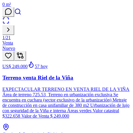
0
m²
1
/
21
Venta
Nuevo
US$ 249.000
57
hoy
Terreno venta Riel de la Viña
EXPECTACULAR TERRENO EN VENTA RIEL DE LA VIÑA
Área de terreno 725.53 Terreno en urbanización exclusiva Se
encuentra en cuchara (sector exclusivo de la urbanización) Metraje
de construcción en casa unifamiliar de 380 m2 Urbanización de lujo
con seguridad de la Viña e interna Áreas verdes Valor catastral
$322.658 Valor de Venta $ 249.000