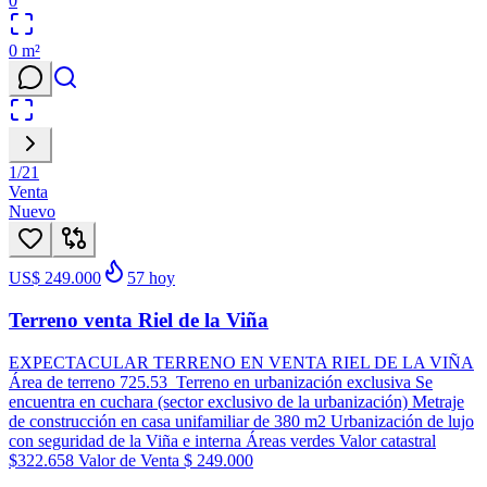
0
0
m²
1
/
21
Venta
Nuevo
US$ 249.000
57
hoy
Terreno venta Riel de la Viña
EXPECTACULAR TERRENO EN VENTA RIEL DE LA VIÑA
Área de terreno 725.53 Terreno en urbanización exclusiva Se
encuentra en cuchara (sector exclusivo de la urbanización) Metraje
de construcción en casa unifamiliar de 380 m2 Urbanización de lujo
con seguridad de la Viña e interna Áreas verdes Valor catastral
$322.658 Valor de Venta $ 249.000