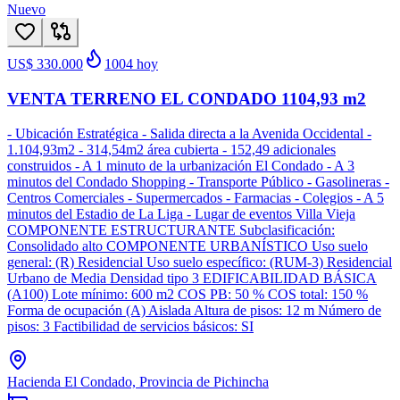
Nuevo
US$ 330.000
1004
hoy
VENTA TERRENO EL CONDADO 1104,93 m2
- Ubicación Estratégica - Salida directa a la Avenida Occidental -
1.104,93m2 - 314,54m2 área cubierta - 152,49 adicionales
construidos - A 1 minuto de la urbanización El Condado - A 3
minutos del Condado Shopping - Transporte Público - Gasolineras -
Centros Comerciales - Supermercados - Farmacias - Colegios - A 5
minutos del Estadio de La Liga - Lugar de eventos Villa Vieja
COMPONENTE ESTRUCTURANTE Subclasificación:
Consolidado alto COMPONENTE URBANÍSTICO Uso suelo
general: (R) Residencial Uso suelo específico: (RUM-3) Residencial
Urbano de Media Densidad tipo 3 EDIFICABILIDAD BÁSICA
(A100) Lote mínimo: 600 m2 COS PB: 50 % COS total: 150 %
Forma de ocupación (A) Aislada Altura de pisos: 12 m Número de
pisos: 3 Factibilidad de servicios básicos: SI
Hacienda El Condado, Provincia de Pichincha