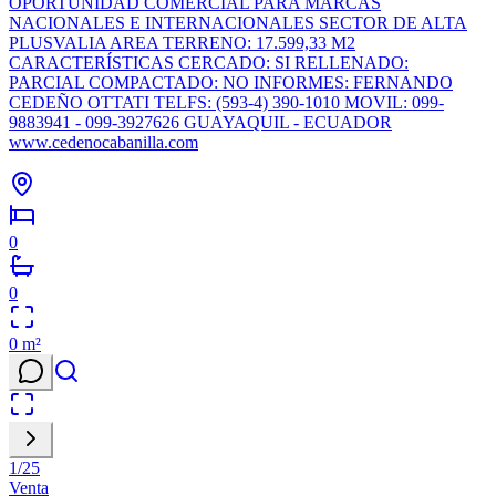
OPORTUNIDAD COMERCIAL PARA MARCAS
NACIONALES E INTERNACIONALES SECTOR DE ALTA
PLUSVALIA AREA TERRENO: 17.599,33 M2
CARACTERÍSTICAS CERCADO: SI RELLENADO:
PARCIAL COMPACTADO: NO INFORMES: FERNANDO
CEDEÑO OTTATI TELFS: (593-4) 390-1010 MOVIL: 099-
9883941 - 099-3927626 GUAYAQUIL - ECUADOR
www.cedenocabanilla.com
0
0
0
m²
1
/
25
Venta