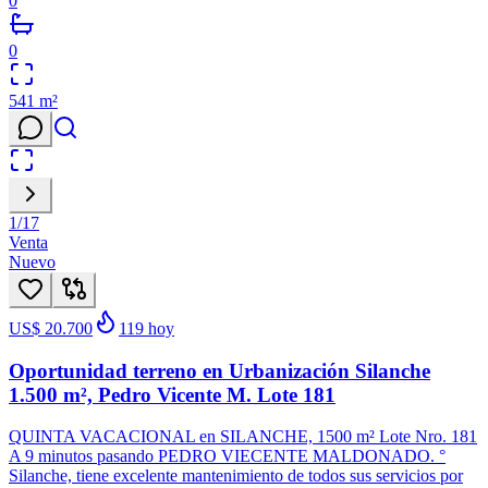
0
0
541
m²
1
/
17
Venta
Nuevo
US$ 20.700
119
hoy
Oportunidad terreno en Urbanización Silanche
1.500 m², Pedro Vicente M. Lote 181
QUINTA VACACIONAL en SILANCHE, 1500 m² Lote Nro. 181
A 9 minutos pasando PEDRO VIECENTE MALDONADO. °
Silanche, tiene excelente mantenimiento de todos sus servicios por