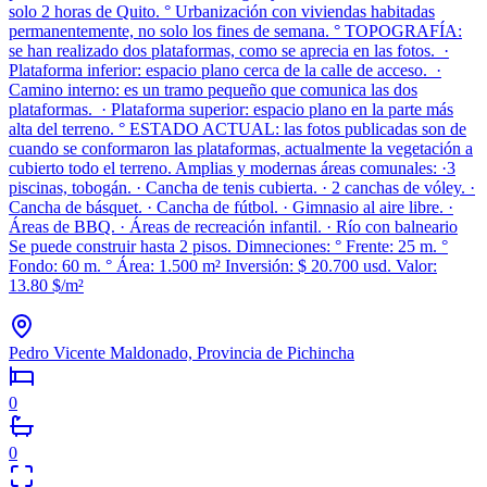
solo 2 horas de Quito. ° Urbanización con viviendas habitadas
permanentemente, no solo los fines de semana. ° TOPOGRAFÍA:
se han realizado dos plataformas, como se aprecia en las fotos. ·
Plataforma inferior: espacio plano cerca de la calle de acceso. ·
Camino interno: es un tramo pequeño que comunica las dos
plataformas. · Plataforma superior: espacio plano en la parte más
alta del terreno. ° ESTADO ACTUAL: las fotos publicadas son de
cuando se conformaron las plataformas, actualmente la vegetación a
cubierto todo el terreno. Amplias y modernas áreas comunales: ·3
piscinas, tobogán. · Cancha de tenis cubierta. · 2 canchas de vóley. ·
Cancha de básquet. · Cancha de fútbol. · Gimnasio al aire libre. ·
Áreas de BBQ. · Áreas de recreación infantil. · Río con balneario
Se puede construir hasta 2 pisos. Dimneciones: ° Frente: 25 m. °
Fondo: 60 m. ° Área: 1.500 m² Inversión: $ 20.700 usd. Valor:
13.80 $/m²
Pedro Vicente Maldonado, Provincia de Pichincha
0
0