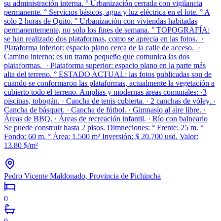
su administración interna. ° Urbanización cerrada con vigilancia
permanente. ° Servicios básicos, agua y luz eléctrica en el lote. ° A
solo 2 horas de Quito. ° Urbanización con viviendas habitadas
permanentemente, no solo los fines de semana. ° TOPOGRAFÍA:
se han realizado dos plataformas, como se aprecia en las fotos. ·
Plataforma inferior: espacio plano cerca de la calle de acceso. ·
Camino interno: es un tramo pequeño que comunica las dos
plataformas. · Plataforma superior: espacio plano en la parte más
alta del terreno. ° ESTADO ACTUAL: las fotos publicadas son de
cuando se conformaron las plataformas, actualmente la vegetación a
cubierto todo el terreno. Amplias y modernas áreas comunales: ·3
piscinas, tobogán. · Cancha de tenis cubierta. · 2 canchas de vóley. ·
Cancha de básquet. · Cancha de fútbol. · Gimnasio al aire libre. ·
Áreas de BBQ. · Áreas de recreación infantil. · Río con balneario
Se puede construir hasta 2 pisos. Dimneciones: ° Frente: 25 m. °
Fondo: 60 m. ° Área: 1.500 m² Inversión: $ 20.700 usd. Valor:
13.80 $/m²
Pedro Vicente Maldonado, Provincia de Pichincha
0