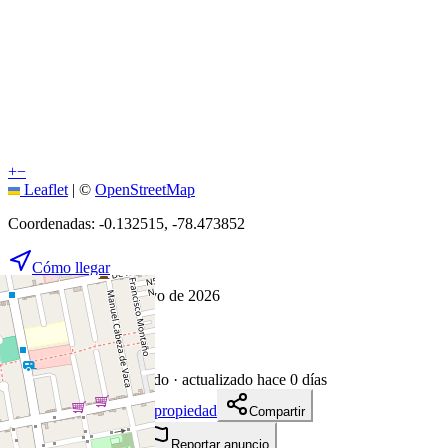
+
−
Leaflet
|
©
OpenStreetMap
Coordenadas:
-0.132515
,
-78.473852
Cómo llegar
Publicado 8 de mayo de 2026
6
visitas
8 de mayo de 2026
90
días en el mercado
· actualizado hace 0 días
Descargar ficha de propiedad
Compartir
Añadir a tablero
Reportar anuncio