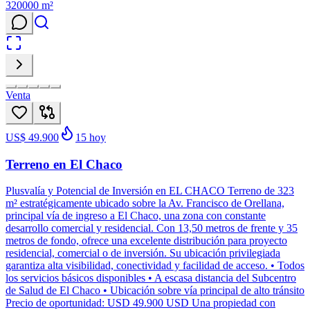
320000
m²
Venta
US$ 49.900
15
hoy
Terreno en El Chaco
Plusvalía y Potencial de Inversión en EL CHACO Terreno de 323
m² estratégicamente ubicado sobre la Av. Francisco de Orellana,
principal vía de ingreso a El Chaco, una zona con constante
desarrollo comercial y residencial. Con 13,50 metros de frente y 35
metros de fondo, ofrece una excelente distribución para proyecto
residencial, comercial o de inversión. Su ubicación privilegiada
garantiza alta visibilidad, conectividad y facilidad de acceso. • Todos
los servicios básicos disponibles • A escasa distancia del Subcentro
de Salud de El Chaco • Ubicación sobre vía principal de alto tránsito
Precio de oportunidad: USD 49.900 USD Una propiedad con