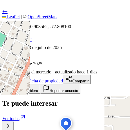
+
−
Leaflet
|
©
OpenStreetMap
Coordenadas:
-0.908562
,
-77.808100
Cómo llegar
Publicado 3 de julio de 2025
46
visitas
3 de julio de 2025
402
días en el mercado
· actualizado hace 1 días
Descargar ficha de propiedad
Compartir
Añadir a tablero
Reportar anuncio
Te puede interesar
Ver todas