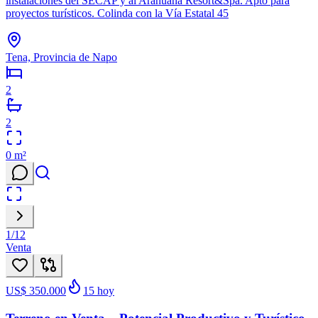
instalaciones del SECAP y al Arahuana Resort&Spa. Apto para
proyectos turísticos. Colinda con la Vía Estatal 45
Tena, Provincia de Napo
2
2
0
m²
1
/
12
Venta
US$ 350.000
15
hoy