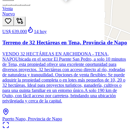
Venta
Nuevo
US$ 639.000
14
hoy
Terreno de 32 Hectáreas en Tena, Provincia de Napo
VENDO 32 HECTÁREAS EN ARCHIDONA - TENA,
NAPOUbicada en el sector El Puente San Pedro, a solo 10 minutos
de Tena, esta propiedad ofrece una excelente oportunidad para
diversos proyectos. 32 hectáreas con acceso directo al río, rodeadas
de naturaleza y tranquilidad. Opciones de venta flexibles: Se puede
adquirir la propiedad completa o en lotes más pequeños de 10, 20 o
32 hectáreas. Ideal para proyectos turísticos, ganadería, cultivos o
para una quinta familiar en un entorno único.A solo 190 km de
Quito, con fácil acceso por carretera, brindando una ubicación
privilegiada y cerca de la capital.
Puerto Napo, Provincia de Napo