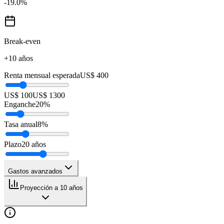
-19.0
%
Break-even
+10 años
Renta mensual esperada
US$ 400
US$ 100
US$ 1300
Enganche
20
%
Tasa anual
8
%
Plazo
20
años
Gastos avanzados
Proyección a 10 años