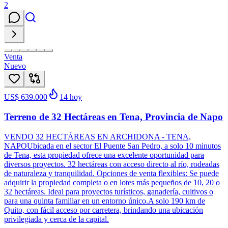
2
Venta
Nuevo
US$ 639.000
14
hoy
Terreno de 32 Hectáreas en Tena, Provincia de Napo
VENDO 32 HECTÁREAS EN ARCHIDONA - TENA,
NAPOUbicada en el sector El Puente San Pedro, a solo 10 minutos
de Tena, esta propiedad ofrece una excelente oportunidad para
diversos proyectos. 32 hectáreas con acceso directo al río, rodeadas
de naturaleza y tranquilidad. Opciones de venta flexibles: Se puede
adquirir la propiedad completa o en lotes más pequeños de 10, 20 o
32 hectáreas. Ideal para proyectos turísticos, ganadería, cultivos o
para una quinta familiar en un entorno único.A solo 190 km de
Quito, con fácil acceso por carretera, brindando una ubicación
privilegiada y cerca de la capital.