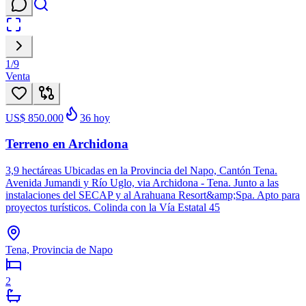
1
/
9
Venta
US$ 850.000
36
hoy
Terreno en Archidona
3,9 hectáreas Ubicadas en la Provincia del Napo, Cantón Tena.
Avenida Jumandi y Río Uglo, via Archidona - Tena. Junto a las
instalaciones del SECAP y al Arahuana Resort&amp;Spa. Apto para
proyectos turísticos. Colinda con la Vía Estatal 45
Tena, Provincia de Napo
2