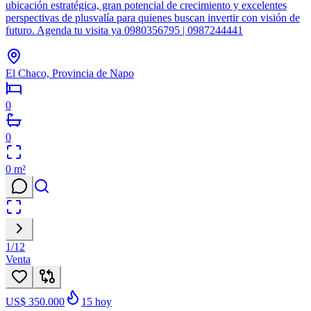
ubicación estratégica, gran potencial de crecimiento y excelentes
perspectivas de plusvalía para quienes buscan invertir con visión de
futuro. Agenda tu visita ya 0980356795 | 0987244441
El Chaco, Provincia de Napo
0
0
0
m²
1
/
12
Venta
US$ 350.000
15
hoy