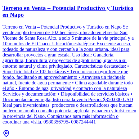
Terreno en Venta – Potencial Productivo y Turístico
en Napo
Terreno en Venta – Potencial Productivo y Turístico en Napo Se
vende amplio terreno de 102 hectáreas, ubicado en el sector San
Vicente de Santa Rosa Alto, a solo 5 minutos de la vía principal y a
10 minutos de El Chaco. Ubicación estratégica: Excelente acceso,
rodeado de naturaleza y con cercanía a la zona urbana, ideal para
desarrollar proyectos a gran escala. Uso ideal: Ganadería,
agricultura, floricultura y proyectos de agroturismo, gracias a su
entorno natural y clima privilegiado. Características destacadas: •
Superficie total de 102 hectáreas • Terreno con mayor frente que
fondo, facilitando su aprovechamiento • Atraviesa un riachuelo
natural, fuente de agua permanente • Clima agradable durante todo
el año • Entorno de paz, privacidad y contacto con la naturaleza
Servicios y documentación: • Disponibilidad de servicios básicos •
Documentación en regla, listo para la venta Precio: $350.000 USD
Ideal para inversionistas, productores o desarrolladores que buscan
un terreno amplio con alto potencial agrícola, ganadero y turístico en
la provincia del Napo. Contáctanos para más información o
coordinar una visita. 0980356795- 0987244441