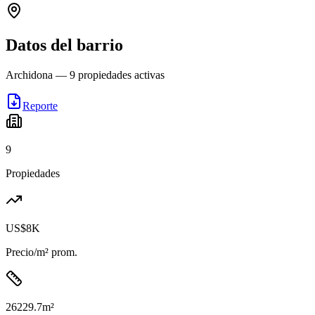
Datos del barrio
Archidona
—
9
propiedades activas
Reporte
9
Propiedades
US$8K
Precio/m² prom.
26229.7
m²