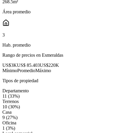
268.5
m²
Área promedio
3
Hab. promedio
Rango de precios en
Esmeraldas
US$3K
US$ 85.403
US$220K
Mínimo
Promedio
Máximo
Tipos de propiedad
Departamento
11
(
33
%)
Terrenos
10
(
30
%)
Casa
9
(
27
%)
Oficina
1
(
3
%)