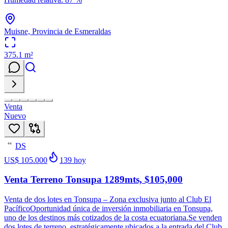
Muisne, Provincia de Esmeraldas
375.1
m²
Venta
Nuevo
DS
44
US$ 105.000
139
hoy
Venta Terreno Tonsupa 1289mts, $105,000
Venta de dos lotes en Tonsupa – Zona exclusiva junto al Club El
PacíficoOportunidad única de inversión inmobiliaria en Tonsupa,
uno de los destinos más cotizados de la costa ecuatoriana.Se venden
dos lotes de terreno, estratégicamente ubicados a la entrada del Club