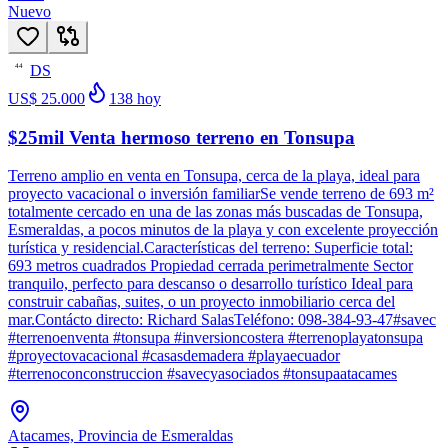
Nuevo
DS
44
US$ 25.000
138
hoy
$25mil Venta hermoso terreno en Tonsupa
Terreno amplio en venta en Tonsupa, cerca de la playa, ideal para
proyecto vacacional o inversión familiarSe vende terreno de 693 m²
totalmente cercado en una de las zonas más buscadas de Tonsupa,
Esmeraldas, a pocos minutos de la playa y con excelente proyección
turística y residencial.Características del terreno: Superficie total:
693 metros cuadrados Propiedad cerrada perimetralmente Sector
tranquilo, perfecto para descanso o desarrollo turístico Ideal para
construir cabañas, suites, o un proyecto inmobiliario cerca del
mar.Contácto directo: Richard SalasTeléfono: 098-384-93-47#savec
#terrenoenventa #tonsupa #inversioncostera #terrenoplayatonsupa
#proyectovacacional #casasdemadera #playaecuador
#terrenoconconstruccion #savecyasociados #tonsupaatacames
Atacames, Provincia de Esmeraldas