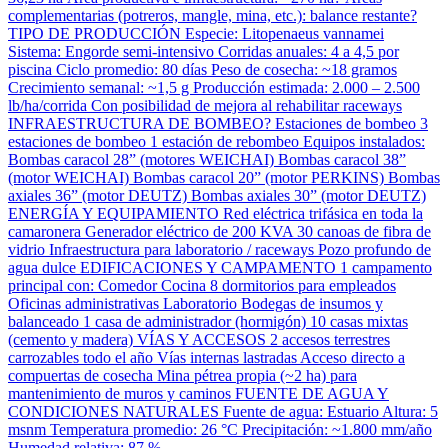
complementarias (potreros, mangle, mina, etc.): balance restante?
TIPO DE PRODUCCIÓN Especie: Litopenaeus vannamei
Sistema: Engorde semi-intensivo Corridas anuales: 4 a 4,5 por
piscina Ciclo promedio: 80 días Peso de cosecha: ~18 gramos
Crecimiento semanal: ~1,5 g Producción estimada: 2.000 – 2.500
lb/ha/corrida Con posibilidad de mejora al rehabilitar raceways
INFRAESTRUCTURA DE BOMBEO? Estaciones de bombeo 3
estaciones de bombeo 1 estación de rebombeo Equipos instalados:
Bombas caracol 28” (motores WEICHAI) Bombas caracol 38”
(motor WEICHAI) Bombas caracol 20” (motor PERKINS) Bombas
axiales 36” (motor DEUTZ) Bombas axiales 30” (motor DEUTZ)
ENERGÍA Y EQUIPAMIENTO Red eléctrica trifásica en toda la
camaronera Generador eléctrico de 200 KVA 30 canoas de fibra de
vidrio Infraestructura para laboratorio / raceways Pozo profundo de
agua dulce EDIFICACIONES Y CAMPAMENTO 1 campamento
principal con: Comedor Cocina 8 dormitorios para empleados
Oficinas administrativas Laboratorio Bodegas de insumos y
balanceado 1 casa de administrador (hormigón) 10 casas mixtas
(cemento y madera) VÍAS Y ACCESOS 2 accesos terrestres
carrozables todo el año Vías internas lastradas Acceso directo a
compuertas de cosecha Mina pétrea propia (~2 ha) para
mantenimiento de muros y caminos FUENTE DE AGUA Y
CONDICIONES NATURALES Fuente de agua: Estuario Altura: 5
msnm Temperatura promedio: 26 °C Precipitación: ~1.800 mm/año
Humedad relativa: 87 %