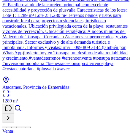
El Pacífico, al pie de la carretera principal, con excelente
accesibilidad y proyección de plusvalía.Características de los lotes:
Lote 1: 1.289 m² Lote 2: 1.280 m² Terrenos planos y listos para
construir. Ideal para proyectos residenciales, turísticos o
vacacionales. Ubicación privilegiada cerca de la playa, restaurantes
y zonas de recreación. Ubicación estratégica: A pocos minutos del
Malecón de Tonsupa. Cercanía a Atacames, supermercados, y vías
principales. Sector exclusivo y de alta demanda turística e
inmobiliaria. Informes y visitas:Irma – 099 809 3144 (también por
WhatsApp)Invierte hoy en Tonsupa, un destino de alta rentabilidad
y crecimiento.#ventadeterrenos #terrenoenventa #tonsupa #atacames
#inversioninmobiliaria #bienesraicestonsupa #terrenosplaya
#costaecuatoriana #plusvalia #savec
Atacames, Provincia de Esmeraldas
1289
m²
Venta