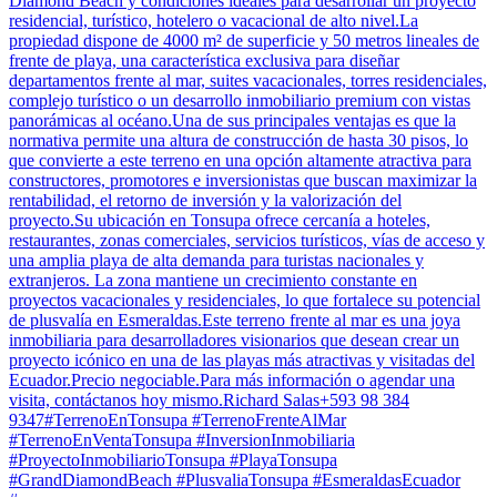
Diamond Beach y condiciones ideales para desarrollar un proyecto
residencial, turístico, hotelero o vacacional de alto nivel.La
propiedad dispone de 4000 m² de superficie y 50 metros lineales de
frente de playa, una característica exclusiva para diseñar
departamentos frente al mar, suites vacacionales, torres residenciales,
complejo turístico o un desarrollo inmobiliario premium con vistas
panorámicas al océano.Una de sus principales ventajas es que la
normativa permite una altura de construcción de hasta 30 pisos, lo
que convierte a este terreno en una opción altamente atractiva para
constructores, promotores e inversionistas que buscan maximizar la
rentabilidad, el retorno de inversión y la valorización del
proyecto.Su ubicación en Tonsupa ofrece cercanía a hoteles,
restaurantes, zonas comerciales, servicios turísticos, vías de acceso y
una amplia playa de alta demanda para turistas nacionales y
extranjeros. La zona mantiene un crecimiento constante en
proyectos vacacionales y residenciales, lo que fortalece su potencial
de plusvalía en Esmeraldas.Este terreno frente al mar es una joya
inmobiliaria para desarrolladores visionarios que desean crear un
proyecto icónico en una de las playas más atractivas y visitadas del
Ecuador.Precio negociable.Para más información o agendar una
visita, contáctanos hoy mismo.Richard Salas+593 98 384
9347#TerrenoEnTonsupa #TerrenoFrenteAlMar
#TerrenoEnVentaTonsupa #InversionInmobiliaria
#ProyectoInmobiliarioTonsupa #PlayaTonsupa
#GrandDiamondBeach #PlusvaliaTonsupa #EsmeraldasEcuador