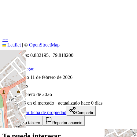
+
−
Leaflet
|
©
OpenStreetMap
Coordenadas:
0.882195
,
-79.818200
Cómo llegar
Publicado 11 de febrero de 2026
51
visitas
11 de febrero de 2026
176
días en el mercado
· actualizado hace 0 días
Descargar ficha de propiedad
Compartir
Añadir a tablero
Reportar anuncio
Te puede interesar