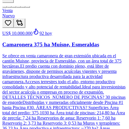
Venta
Nuevo
US$ 10.000.000
92
hoy
Camaronera 375 ha Muisne, Esmeraldas
Se ofrece en venta camaronera de gran extensión ubicada en el
cantón Muisne, provincia de Esmeraldas, con un área total de 375
hectáreas.El predio cuenta con dominio pleno, está libre de
gravámenes, dispone de permisos acuícolas vigentes y presenta
infraestructura productiva desarrollada para la actividad
camaronera.Accesos terrestres todo el año, entorno productivo
consolidado y alto potencial de rentabilidad.Ideal para inversionistas
del sector acuícola o empresas en proceso de expansión.
DETALLES TÉCNICOS NÚMERO DE PISCINAS? 30 piscinas
de engordeDistribuidas y numeradas oficialmente desde Piscina #1
hasta Piscina #30. ÁREAS PRODUCTIVAS? Superficies Área
total del predio: 375,1030 ha Área total de piscinas: 214,80 ha Área
de precría: 7,24 ha Reservorios de agua: Reservorio 1: 7,60 ha
Reservorio 2: 3,73 ha Reservorio 3: 0,53 ha Muros y terraplenes:
36,23 ha Área productiva e infraestructura: ~270 ha? Áreas