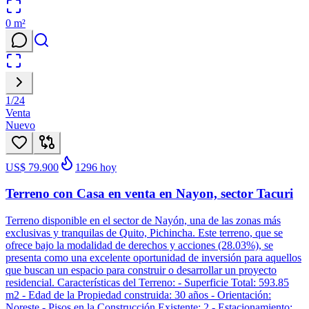
0
m²
1
/
24
Venta
Nuevo
US$ 79.900
1296
hoy
Terreno con Casa en venta en Nayon, sector Tacuri
Terreno disponible en el sector de Nayón, una de las zonas más
exclusivas y tranquilas de Quito, Pichincha. Este terreno, que se
ofrece bajo la modalidad de derechos y acciones (28.03%), se
presenta como una excelente oportunidad de inversión para aquellos
que buscan un espacio para construir o desarrollar un proyecto
residencial. Características del Terreno: - Superficie Total: 593.85
m2 - Edad de la Propiedad construida: 30 años - Orientación:
Noreste - Pisos en la Construcción Existente: 2 - Estacionamiento: