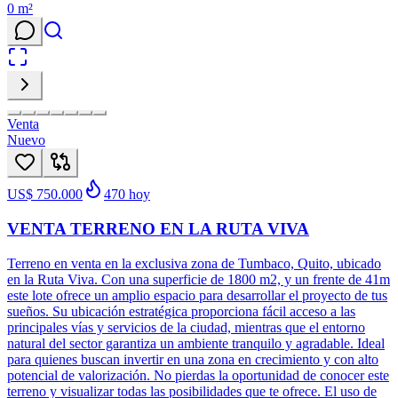
0
m²
Venta
Nuevo
US$ 750.000
470
hoy
VENTA TERRENO EN LA RUTA VIVA
Terreno en venta en la exclusiva zona de Tumbaco, Quito, ubicado
en la Ruta Viva. Con una superficie de 1800 m2, y un frente de 41m
este lote ofrece un amplio espacio para desarrollar el proyecto de tus
sueños. Su ubicación estratégica proporciona fácil acceso a las
principales vías y servicios de la ciudad, mientras que el entorno
natural del sector garantiza un ambiente tranquilo y agradable. Ideal
para quienes buscan invertir en una zona en crecimiento y con alto
potencial de valorización. No pierdas la oportunidad de conocer este
terreno y visualizar todas las posibilidades que te ofrece. El uso de