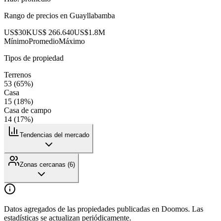
Rango de precios en
Guayllabamba
US$30K
US$ 266.640
US$1.8M
Mínimo
Promedio
Máximo
Tipos de propiedad
Terrenos
53
(
65
%)
Casa
15
(
18
%)
Casa de campo
14
(
17
%)
Tendencias del mercado
Zonas cercanas (
6
)
Datos agregados de las propiedades publicadas en Doomos. Las
estadísticas se actualizan periódicamente.