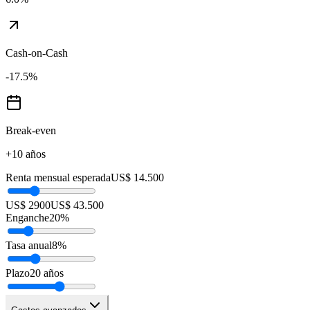
Cash-on-Cash
-17.5
%
Break-even
+10 años
Renta mensual esperada
US$ 14.500
US$ 2900
US$ 43.500
Enganche
20
%
Tasa anual
8
%
Plazo
20
años