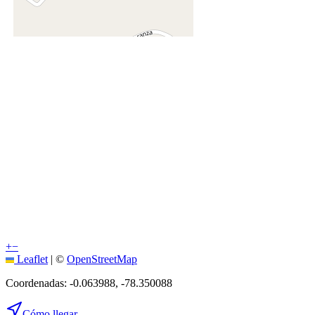
+
−
Leaflet
|
©
OpenStreetMap
Coordenadas:
-0.063988
,
-78.350088
Cómo llegar