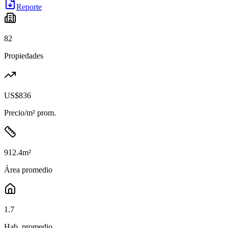
Reporte
82
Propiedades
US$836
Precio/m² prom.
912.4
m²
Área promedio
1.7
Hab. promedio