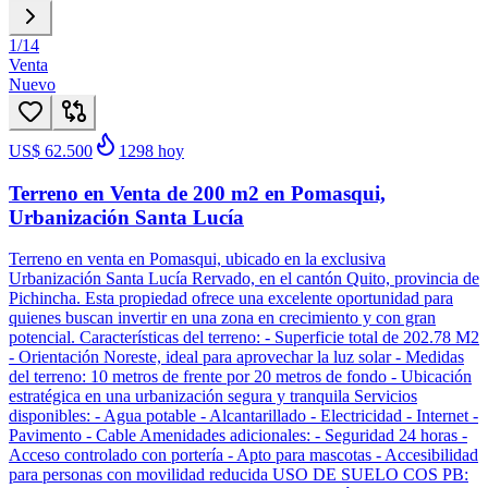
1
/
14
Venta
Nuevo
US$ 62.500
1298
hoy
Terreno en Venta de 200 m2 en Pomasqui,
Urbanización Santa Lucía
Terreno en venta en Pomasqui, ubicado en la exclusiva
Urbanización Santa Lucía Rervado, en el cantón Quito, provincia de
Pichincha. Esta propiedad ofrece una excelente oportunidad para
quienes buscan invertir en una zona en crecimiento y con gran
potencial. Características del terreno: - Superficie total de 202.78 M2
- Orientación Noreste, ideal para aprovechar la luz solar - Medidas
del terreno: 10 metros de frente por 20 metros de fondo - Ubicación
estratégica en una urbanización segura y tranquila Servicios
disponibles: - Agua potable - Alcantarillado - Electricidad - Internet -
Pavimento - Cable Amenidades adicionales: - Seguridad 24 horas -
Acceso controlado con portería - Apto para mascotas - Accesibilidad
para personas con movilidad reducida USO DE SUELO COS PB: