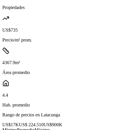
Propiedades
US$735
Precio/m² prom.
4367.9
m²
Área promedio
4.4
Hab. promedio
Rango de precios en
Latacunga
US$17K
US$ 224.510
US$900K
Mínimo
Promedio
Máximo