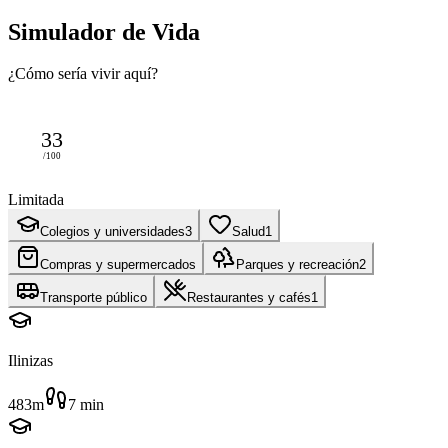
Simulador de Vida
¿Cómo sería vivir aquí?
33
/100
Limitada
Colegios y universidades
3
Salud
1
Compras y supermercados
Parques y recreación
2
Transporte público
Restaurantes y cafés
1
Ilinizas
483m
7
min