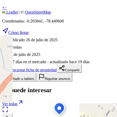
+
−
Leaflet
|
©
OpenStreetMap
Coordenadas:
-0.203841
,
-78.449600
Cómo llegar
Publicado 26 de julio de 2025
6
visitas
26 de julio de 2025
377
días en el mercado
· actualizado hace 19 días
Descargar ficha de propiedad
Compartir
Añadir a tablero
Reportar anuncio
Te puede interesar
Ver todas