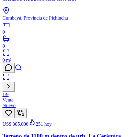
Cumbayá, Provincia de Pichincha
0
0
0
m²
1
/
9
Venta
Nuevo
US$ 305.000
251
hoy
Terreno de 1100 m dentro de urb, La Cerámica