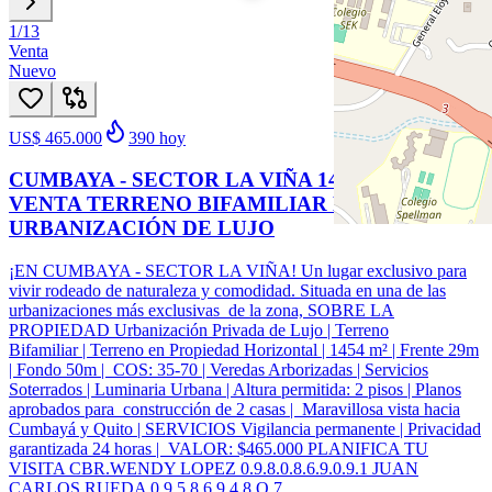
1
/
13
Venta
Nuevo
US$ 465.000
390
hoy
CUMBAYA - SECTOR LA VIÑA 1454 M2 EN
VENTA TERRENO BIFAMILIAR EN
URBANIZACIÓN DE LUJO
¡EN CUMBAYA - SECTOR LA VIÑA! Un lugar exclusivo para
vivir rodeado de naturaleza y comodidad. Situada en una de las
urbanizaciones más exclusivas de la zona, SOBRE LA
PROPIEDAD Urbanización Privada de Lujo | Terreno
Bifamiliar | Terreno en Propiedad Horizontal | 1454 m² | Frente 29m
| Fondo 50m | COS: 35-70 | Veredas Arborizadas | Servicios
Soterrados | Luminaria Urbana | Altura permitida: 2 pisos | Planos
aprobados para construcción de 2 casas | Maravillosa vista hacia
Cumbayá y Quito | SERVICIOS Vigilancia permanente | Privacidad
garantizada 24 horas | VALOR: $465.000 PLANIFICA TU
VISITA CBR.WENDY LOPEZ 0.9.8.0.8.6.9.0.9.1 JUAN
CARLOS RUEDA 0.9.5.8.6.9.4.8.O.7