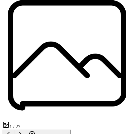
1
/
27