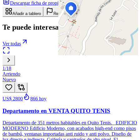
Descargar ficha de propiedad
Compartir
Añadir a tablero
Reportar anuncio
Te puede interesar
Ver todas
1
/
18
Arriendo
Nuevo
US$ 2800
866
hoy
Departamento en VENTA QUITO TENIS
Departamento de 351 metros habitables en Quito Tenis. EDIFICIO
MODERNO Edificio Moderno, con acabados high-end como pisos
de bambú, ventanas importadas anti ruido y anti polvo. Diseño de
luz directa e indirecta. Grifería y sanitaríos de alto nivel. El