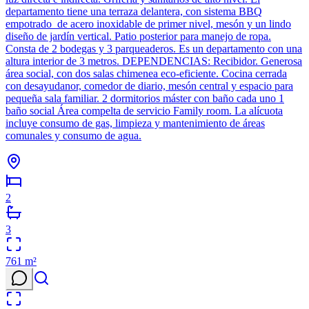
departamento tiene una terraza delantera, con sistema BBQ
empotrado de acero inoxidable de primer nivel, mesón y un lindo
diseño de jardín vertical. Patio posterior para manejo de ropa.
Consta de 2 bodegas y 3 parqueaderos. Es un departamento con una
altura interior de 3 metros. DEPENDENCIAS: Recibidor. Generosa
área social, con dos salas chimenea eco-eficiente. Cocina cerrada
con desayudanor, comedor de diario, mesón central y espacio para
pequeña sala familiar. 2 dormitorios máster con baño cada uno 1
baño social Área compelta de servicio Family room. La alícuota
incluye consumo de gas, limpieza y mantenimiento de áreas
comunales y consumo de agua.
2
3
761
m²