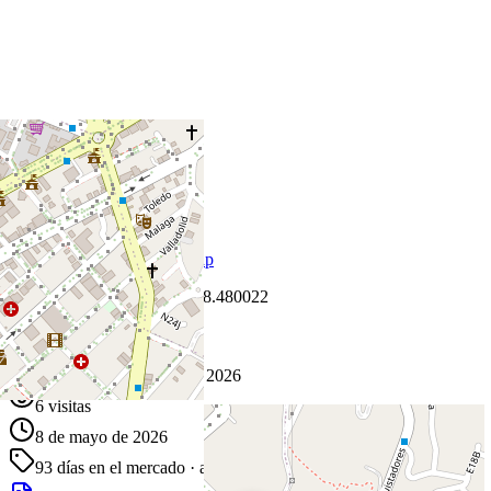
+
−
Leaflet
|
©
OpenStreetMap
Coordenadas:
-0.200217
,
-78.480022
Cómo llegar
Publicado 8 de mayo de 2026
6
visitas
8 de mayo de 2026
93
días en el mercado
· actualizado hace 0 días