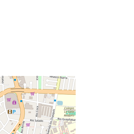
+
−
Leaflet
|
©
OpenStreetMap
Coordenadas:
-1.258485
,
-78.624276
Cómo llegar
Publicado 8 de mayo de 2026
4
visitas