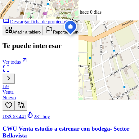
8 de mayo de 2026
90
días en el mercado
· actualizado hace 0 días
Descargar ficha de propiedad
Compartir
Añadir a tablero
Reportar anuncio
Te puede interesar
Ver todas
1
/
9
Venta
Nuevo
US$ 63.441
281
hoy
CWU Venta estudio a estrenar con bodega- Sector
Bellavista