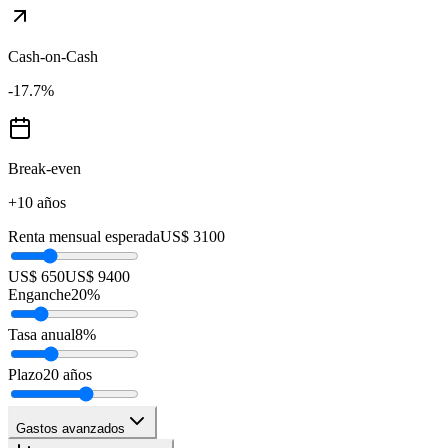
Cash-on-Cash
-17.7
%
Break-even
+10 años
Renta mensual esperada
US$ 3100
US$ 650
US$ 9400
Enganche
20
%
Tasa anual
8
%
Plazo
20
años
Gastos avanzados