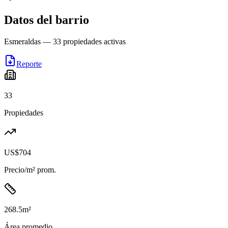
Datos del barrio
Esmeraldas
—
33
propiedades activas
Reporte
33
Propiedades
US$704
Precio/m² prom.
268.5
m²
Área promedio