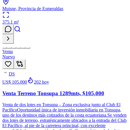
Muisne, Provincia de Esmeraldas
375.1
m²
Venta
Nuevo
DS
44
US$ 105.000
202
hoy
Venta Terreno Tonsupa 1289mts, $105,000
Venta de dos lotes en Tonsupa – Zona exclusiva junto al Club El
PacíficoOportunidad única de inversión inmobiliaria en Tonsupa,
uno de los destinos más cotizados de la costa ecuatoriana.Se venden
dos lotes de terreno, estratégicamente ubicados a la entrada del Club
El Pacífico, al pie de la carretera principal, con excelente