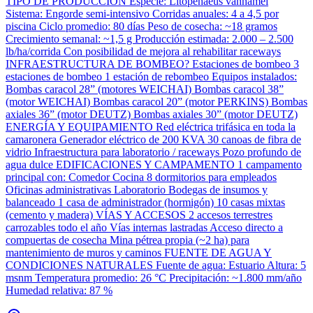
TIPO DE PRODUCCIÓN Especie: Litopenaeus vannamei
Sistema: Engorde semi-intensivo Corridas anuales: 4 a 4,5 por
piscina Ciclo promedio: 80 días Peso de cosecha: ~18 gramos
Crecimiento semanal: ~1,5 g Producción estimada: 2.000 – 2.500
lb/ha/corrida Con posibilidad de mejora al rehabilitar raceways
INFRAESTRUCTURA DE BOMBEO? Estaciones de bombeo 3
estaciones de bombeo 1 estación de rebombeo Equipos instalados:
Bombas caracol 28” (motores WEICHAI) Bombas caracol 38”
(motor WEICHAI) Bombas caracol 20” (motor PERKINS) Bombas
axiales 36” (motor DEUTZ) Bombas axiales 30” (motor DEUTZ)
ENERGÍA Y EQUIPAMIENTO Red eléctrica trifásica en toda la
camaronera Generador eléctrico de 200 KVA 30 canoas de fibra de
vidrio Infraestructura para laboratorio / raceways Pozo profundo de
agua dulce EDIFICACIONES Y CAMPAMENTO 1 campamento
principal con: Comedor Cocina 8 dormitorios para empleados
Oficinas administrativas Laboratorio Bodegas de insumos y
balanceado 1 casa de administrador (hormigón) 10 casas mixtas
(cemento y madera) VÍAS Y ACCESOS 2 accesos terrestres
carrozables todo el año Vías internas lastradas Acceso directo a
compuertas de cosecha Mina pétrea propia (~2 ha) para
mantenimiento de muros y caminos FUENTE DE AGUA Y
CONDICIONES NATURALES Fuente de agua: Estuario Altura: 5
msnm Temperatura promedio: 26 °C Precipitación: ~1.800 mm/año
Humedad relativa: 87 %