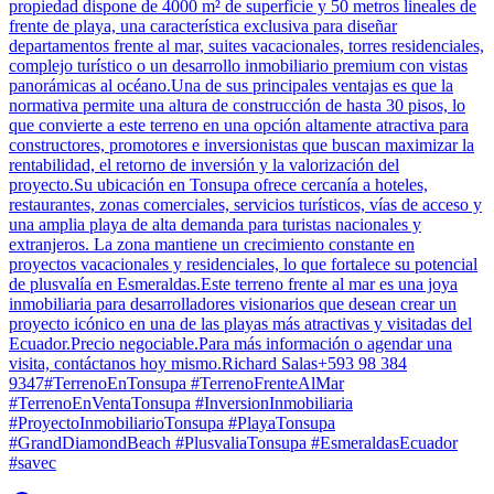
propiedad dispone de 4000 m² de superficie y 50 metros lineales de
frente de playa, una característica exclusiva para diseñar
departamentos frente al mar, suites vacacionales, torres residenciales,
complejo turístico o un desarrollo inmobiliario premium con vistas
panorámicas al océano.Una de sus principales ventajas es que la
normativa permite una altura de construcción de hasta 30 pisos, lo
que convierte a este terreno en una opción altamente atractiva para
constructores, promotores e inversionistas que buscan maximizar la
rentabilidad, el retorno de inversión y la valorización del
proyecto.Su ubicación en Tonsupa ofrece cercanía a hoteles,
restaurantes, zonas comerciales, servicios turísticos, vías de acceso y
una amplia playa de alta demanda para turistas nacionales y
extranjeros. La zona mantiene un crecimiento constante en
proyectos vacacionales y residenciales, lo que fortalece su potencial
de plusvalía en Esmeraldas.Este terreno frente al mar es una joya
inmobiliaria para desarrolladores visionarios que desean crear un
proyecto icónico en una de las playas más atractivas y visitadas del
Ecuador.Precio negociable.Para más información o agendar una
visita, contáctanos hoy mismo.Richard Salas+593 98 384
9347#TerrenoEnTonsupa #TerrenoFrenteAlMar
#TerrenoEnVentaTonsupa #InversionInmobiliaria
#ProyectoInmobiliarioTonsupa #PlayaTonsupa
#GrandDiamondBeach #PlusvaliaTonsupa #EsmeraldasEcuador
#savec