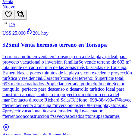
Venta
Nuevo
DS
44
US$ 25.000
201
hoy
$25mil Venta hermoso terreno en Tonsupa
Terreno amplio en venta en Tonsupa, cerca de la playa, ideal para
proyecto vacacional o inversión familiarSe vende terreno de 693 m²
totalmente cercado en una de las zonas más buscadas de Tonsupa,
Esmeraldas, a pocos minutos de la playa y con excelente proyección
turística y residencial.Características del terreno: Superficie total:
693 metros cuadrados Propiedad cerrada perimetralmente Sector
tranquilo, perfecto para descanso o desarrollo turístico Ideal para
construir cabañas, suites, o un proyecto inmobiliario cerca del
mar.Contácto directo: Richard SalasTeléfono: 098-384-93-47#savec
#terrenoenventa #tonsupa #inversioncostera #terrenoplayatonsupa
#proyectovacacional #casasdemadera #playaecuador
#terrenoconconstruccion #savecyasociados #tonsupaatacames
Atacames, Provincia de Esmeraldas