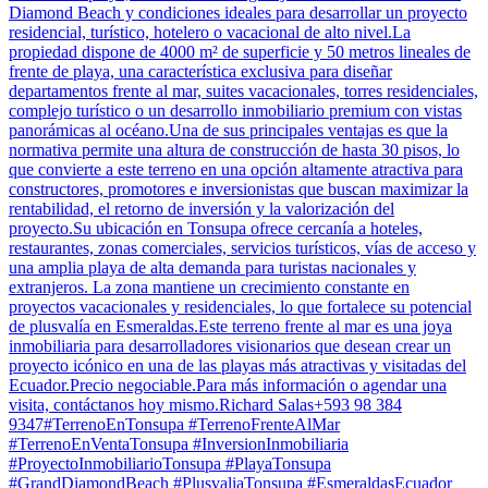
Diamond Beach y condiciones ideales para desarrollar un proyecto
residencial, turístico, hotelero o vacacional de alto nivel.La
propiedad dispone de 4000 m² de superficie y 50 metros lineales de
frente de playa, una característica exclusiva para diseñar
departamentos frente al mar, suites vacacionales, torres residenciales,
complejo turístico o un desarrollo inmobiliario premium con vistas
panorámicas al océano.Una de sus principales ventajas es que la
normativa permite una altura de construcción de hasta 30 pisos, lo
que convierte a este terreno en una opción altamente atractiva para
constructores, promotores e inversionistas que buscan maximizar la
rentabilidad, el retorno de inversión y la valorización del
proyecto.Su ubicación en Tonsupa ofrece cercanía a hoteles,
restaurantes, zonas comerciales, servicios turísticos, vías de acceso y
una amplia playa de alta demanda para turistas nacionales y
extranjeros. La zona mantiene un crecimiento constante en
proyectos vacacionales y residenciales, lo que fortalece su potencial
de plusvalía en Esmeraldas.Este terreno frente al mar es una joya
inmobiliaria para desarrolladores visionarios que desean crear un
proyecto icónico en una de las playas más atractivas y visitadas del
Ecuador.Precio negociable.Para más información o agendar una
visita, contáctanos hoy mismo.Richard Salas+593 98 384
9347#TerrenoEnTonsupa #TerrenoFrenteAlMar
#TerrenoEnVentaTonsupa #InversionInmobiliaria
#ProyectoInmobiliarioTonsupa #PlayaTonsupa
#GrandDiamondBeach #PlusvaliaTonsupa #EsmeraldasEcuador