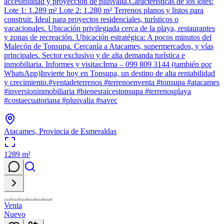
accesibilidad y proyección de plusvalía.Características de los lotes:
Lote 1: 1.289 m² Lote 2: 1.280 m² Terrenos planos y listos para
construir. Ideal para proyectos residenciales, turísticos o
vacacionales. Ubicación privilegiada cerca de la playa, restaurantes
y zonas de recreación. Ubicación estratégica: A pocos minutos del
Malecón de Tonsupa. Cercanía a Atacames, supermercados, y vías
principales. Sector exclusivo y de alta demanda turística e
inmobiliaria. Informes y visitas:Irma – 099 809 3144 (también por
WhatsApp)Invierte hoy en Tonsupa, un destino de alta rentabilidad
y crecimiento.#ventadeterrenos #terrenoenventa #tonsupa #atacames
#inversioninmobiliaria #bienesraicestonsupa #terrenosplaya
#costaecuatoriana #plusvalia #savec
Atacames, Provincia de Esmeraldas
1289
m²
Venta
Nuevo