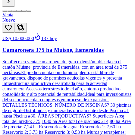
Venta
Nuevo
US$ 10.000.000
137
hoy
Camaronera 375 ha Muisne, Esmeraldas
Se ofrece en venta camaronera de gran extensión ubicada en el
cantón Muisne, provincia de Esmeraldas, con un área total de 375
hectáreas.El predio cuenta con dominio pleno, está libre de
gravámenes, dispone de permisos acuícolas vigentes y presenta
infraestructura productiva desarrollada para la actividad
camaronera.Accesos terrestres todo el año, entorno productivo
consolidado y alto potencial de rentabilidad.Ideal para inversionistas
del sector acuícola o empresas en proceso de expansión.
DETALLES TÉCNICOS NÚMERO DE PISCINAS? 30 piscinas
de engordeDistribuidas y numeradas oficialmente desde Piscina #1
hasta Piscina #30. ÁREAS PRODUCTIVAS? Superficies Área
total del predio: 375,1030 ha Área total de piscinas: 214,80 ha Área
de precría: 7,24 ha Reservorios de agua: Reservorio 1: 7,60 ha
Reservorio 2: 3,73 ha Reservorio 3: 0,53 ha Muros y terraplenes: