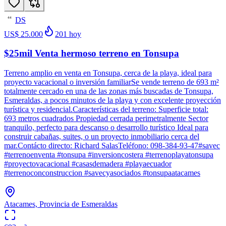
DS
44
US$ 25.000
201
hoy
$25mil Venta hermoso terreno en Tonsupa
Terreno amplio en venta en Tonsupa, cerca de la playa, ideal para
proyecto vacacional o inversión familiarSe vende terreno de 693 m²
totalmente cercado en una de las zonas más buscadas de Tonsupa,
Esmeraldas, a pocos minutos de la playa y con excelente proyección
turística y residencial.Características del terreno: Superficie total:
693 metros cuadrados Propiedad cerrada perimetralmente Sector
tranquilo, perfecto para descanso o desarrollo turístico Ideal para
construir cabañas, suites, o un proyecto inmobiliario cerca del
mar.Contácto directo: Richard SalasTeléfono: 098-384-93-47#savec
#terrenoenventa #tonsupa #inversioncostera #terrenoplayatonsupa
#proyectovacacional #casasdemadera #playaecuador
#terrenoconconstruccion #savecyasociados #tonsupaatacames
Atacames, Provincia de Esmeraldas