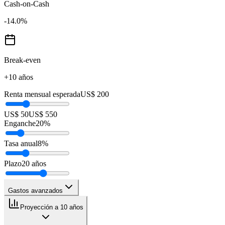
Cash-on-Cash
-14.0
%
Break-even
+10 años
Renta mensual esperada
US$ 200
US$ 50
US$ 550
Enganche
20
%
Tasa anual
8
%
Plazo
20
años
Gastos avanzados
Proyección a 10 años