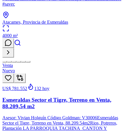
#savec
Atacames, Provincia de Esmeraldas
4000
m²
Venta
Nuevo
US$ 781.552
132
hoy
Esmeraldas Sector el Tigre, Terreno en Venta,
88.209,54 m2
Asesor: Vivian Holguín Código Goldman: V30006Esmeraldas
Sector el Tigre, Terreno en Venta, 88.209.54m2Rios, Potreros,
Plantación LA PARROQUIA TACHINA CANTON Y