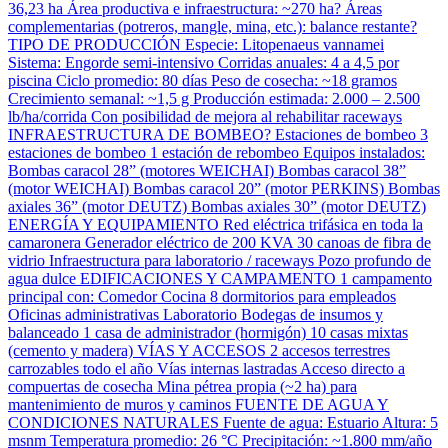
36,23 ha Área productiva e infraestructura: ~270 ha? Áreas
complementarias (potreros, mangle, mina, etc.): balance restante?
TIPO DE PRODUCCIÓN Especie: Litopenaeus vannamei
Sistema: Engorde semi-intensivo Corridas anuales: 4 a 4,5 por
piscina Ciclo promedio: 80 días Peso de cosecha: ~18 gramos
Crecimiento semanal: ~1,5 g Producción estimada: 2.000 – 2.500
lb/ha/corrida Con posibilidad de mejora al rehabilitar raceways
INFRAESTRUCTURA DE BOMBEO? Estaciones de bombeo 3
estaciones de bombeo 1 estación de rebombeo Equipos instalados:
Bombas caracol 28” (motores WEICHAI) Bombas caracol 38”
(motor WEICHAI) Bombas caracol 20” (motor PERKINS) Bombas
axiales 36” (motor DEUTZ) Bombas axiales 30” (motor DEUTZ)
ENERGÍA Y EQUIPAMIENTO Red eléctrica trifásica en toda la
camaronera Generador eléctrico de 200 KVA 30 canoas de fibra de
vidrio Infraestructura para laboratorio / raceways Pozo profundo de
agua dulce EDIFICACIONES Y CAMPAMENTO 1 campamento
principal con: Comedor Cocina 8 dormitorios para empleados
Oficinas administrativas Laboratorio Bodegas de insumos y
balanceado 1 casa de administrador (hormigón) 10 casas mixtas
(cemento y madera) VÍAS Y ACCESOS 2 accesos terrestres
carrozables todo el año Vías internas lastradas Acceso directo a
compuertas de cosecha Mina pétrea propia (~2 ha) para
mantenimiento de muros y caminos FUENTE DE AGUA Y
CONDICIONES NATURALES Fuente de agua: Estuario Altura: 5
msnm Temperatura promedio: 26 °C Precipitación: ~1.800 mm/año