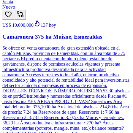
Venta
Nuevo
US$ 10.000.000
137
hoy
Camaronera 375 ha Muisne, Esmeraldas
Se ofrece en venta camaronera de gran extensión ubicada en el
cantón Muisne, provincia de Esmeraldas, con un área total de 375
hectáreas.El predio cuenta con dominio pleno, está libre de
gravámenes, dispone de permisos acuícolas vigentes y presenta
infraestructura productiva desarrollada para la actividad
camaronera.Accesos terrestres todo el año, entorno productivo
consolidado y alto potencial de rentabilidad.Ideal para inversionistas
del sector acuícola o empresas en proceso de expansión.
DETALLES TÉCNICOS NÚMERO DE PISCINAS? 30 piscinas
de engordeDistribuidas y numeradas oficialmente desde Piscina #1
hasta Piscina #30. ÁREAS PRODUCTIVAS? Superficies Área
total del predio: 375,1030 ha Área total de piscinas: 214,80 ha Área
de precría: 7,24 ha Reservorios de agua: Reservorio 1: 7,60 ha
Reservorio 2: 3,73 ha Reservorio 3: 0,53 ha Muros y terraplenes:
36,23 ha Área productiva e infraestructura: ~270 ha? Áreas
complementarias (potreros, mangle, mina, etc.): balance restante?