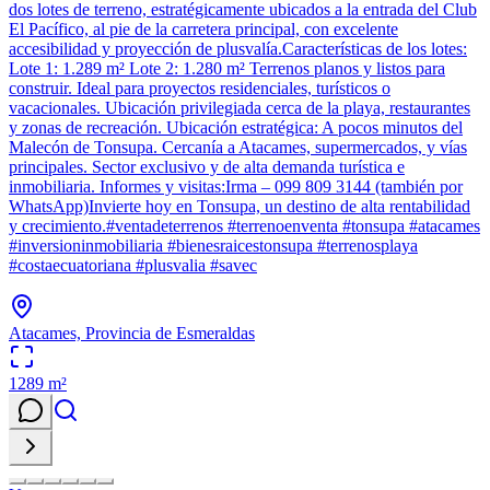
dos lotes de terreno, estratégicamente ubicados a la entrada del Club
El Pacífico, al pie de la carretera principal, con excelente
accesibilidad y proyección de plusvalía.Características de los lotes:
Lote 1: 1.289 m² Lote 2: 1.280 m² Terrenos planos y listos para
construir. Ideal para proyectos residenciales, turísticos o
vacacionales. Ubicación privilegiada cerca de la playa, restaurantes
y zonas de recreación. Ubicación estratégica: A pocos minutos del
Malecón de Tonsupa. Cercanía a Atacames, supermercados, y vías
principales. Sector exclusivo y de alta demanda turística e
inmobiliaria. Informes y visitas:Irma – 099 809 3144 (también por
WhatsApp)Invierte hoy en Tonsupa, un destino de alta rentabilidad
y crecimiento.#ventadeterrenos #terrenoenventa #tonsupa #atacames
#inversioninmobiliaria #bienesraicestonsupa #terrenosplaya
#costaecuatoriana #plusvalia #savec
Atacames, Provincia de Esmeraldas
1289
m²