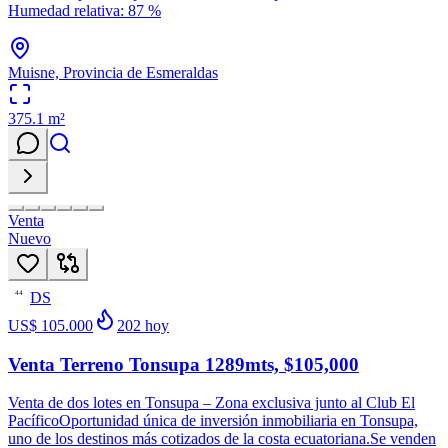
Humedad relativa: 87 %
Muisne, Provincia de Esmeraldas
375.1
m²
Venta
Nuevo
DS
44
US$ 105.000
202
hoy
Venta Terreno Tonsupa 1289mts, $105,000
Venta de dos lotes en Tonsupa – Zona exclusiva junto al Club El
PacíficoOportunidad única de inversión inmobiliaria en Tonsupa,
uno de los destinos más cotizados de la costa ecuatoriana.Se venden