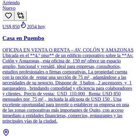
Arriendo
Nuevo
US$ 850
2054
hoy
Casa en Puembo
OFICINA EN VENTA O RENTA – AV. COLÓN Y AMAZONAS
Ubicada en el **4.º piso** de un edificio corporativo sobre la **Av.
Colón y Amazonas , esta oficina de 150 m² ofrece un espacio
amplio, funcional y versátil, ideal para empresas, consultorios,
estudios profesionales o firmas corporativas. La propiedad cuenta
con la opción de rentar una sección de 75 m² , adaptándose a las
necesidades de su negocio. Dispone de 3 baños , 2 ascensores y 1
parqueadero , brindando comodidad y eficiencia para colaboradores
y clientes. Precio de venta: USD 110.000 Renta: USD 850
mensuales por 75 m² , incluida la alícuota de USD 150 . Una
excelente oportunidad para invertir o establecer su empresa en una
de las zonas corporativas más importantes de Quito, con acceso
inmediato a entidades financieras, comercios, restaurantes y las
principales vías de la ciudad.