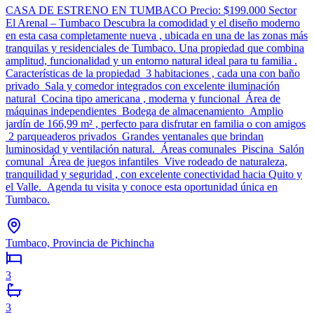
CASA DE ESTRENO EN TUMBACO Precio: $199.000 Sector
El Arenal – Tumbaco Descubra la comodidad y el diseño moderno
en esta casa completamente nueva , ubicada en una de las zonas más
tranquilas y residenciales de Tumbaco. Una propiedad que combina
amplitud, funcionalidad y un entorno natural ideal para tu familia .
Características de la propiedad 3 habitaciones , cada una con baño
privado Sala y comedor integrados con excelente iluminación
natural Cocina tipo americana , moderna y funcional Área de
máquinas independientes Bodega de almacenamiento Amplio
jardín de 166,99 m² , perfecto para disfrutar en familia o con amigos
2 parqueaderos privados Grandes ventanales que brindan
luminosidad y ventilación natural. Áreas comunales Piscina Salón
comunal Área de juegos infantiles Vive rodeado de naturaleza,
tranquilidad y seguridad , con excelente conectividad hacia Quito y
el Valle. Agenda tu visita y conoce esta oportunidad única en
Tumbaco.
Tumbaco, Provincia de Pichincha
3
3