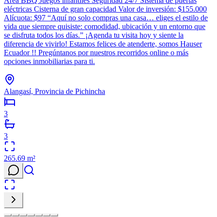
Área BBQ Juegos infantiles Seguridad 24/7 Sistema de puertas
eléctricas Cisterna de gran capacidad Valor de inversión: $155.000
Alícuota: $97 “Aquí no solo compras una casa… eliges el estilo de
vida que siempre quisiste: comodidad, ubicación y un entorno que
se disfruta todos los días.” ¡Agenda tu visita hoy y siente la
diferencia de vivirlo! Estamos felices de atenderte, somos Hauser
Ecuador !! Pregúntanos por nuestros recorridos online o más
opciones inmobiliarias para ti.
Alangasí, Provincia de Pichincha
3
3
265.69
m²