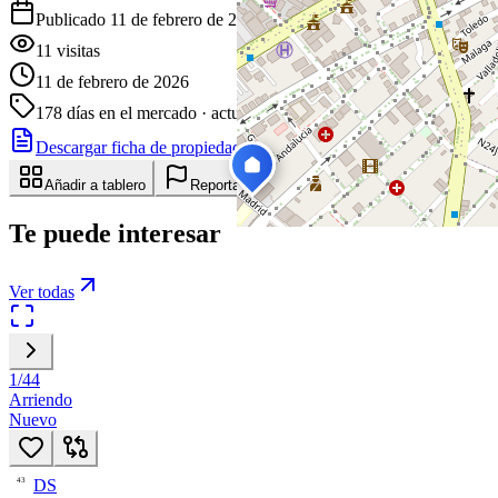
Publicado 11 de febrero de 2026
11
visitas
11 de febrero de 2026
178
días en el mercado
· actualizado hace 0 días
Descargar ficha de propiedad
Compartir
Añadir a tablero
Reportar anuncio
Te puede interesar
Ver todas
1
/
44
Arriendo
Nuevo
DS
43