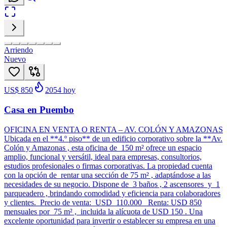
Arriendo
Nuevo
US$ 850
2054
hoy
Casa en Puembo
OFICINA EN VENTA O RENTA – AV. COLÓN Y AMAZONAS
Ubicada en el **4.º piso** de un edificio corporativo sobre la **Av.
Colón y Amazonas , esta oficina de 150 m² ofrece un espacio
amplio, funcional y versátil, ideal para empresas, consultorios,
estudios profesionales o firmas corporativas. La propiedad cuenta
con la opción de rentar una sección de 75 m² , adaptándose a las
necesidades de su negocio. Dispone de 3 baños , 2 ascensores y 1
parqueadero , brindando comodidad y eficiencia para colaboradores
y clientes. Precio de venta: USD 110.000 Renta: USD 850
mensuales por 75 m² , incluida la alícuota de USD 150 . Una
excelente oportunidad para invertir o establecer su empresa en una