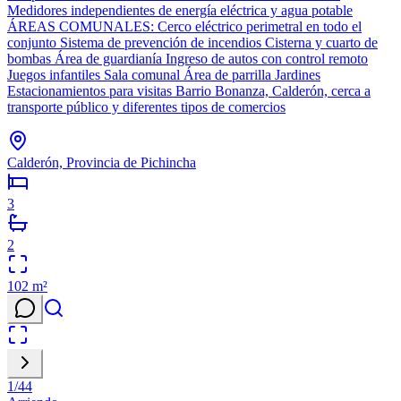
Medidores independientes de energía eléctrica y agua potable
ÁREAS COMUNALES: Cerco eléctrico perimetral en todo el
conjunto Sistema de prevención de incendios Cisterna y cuarto de
bombas Área de guardianía Ingreso de autos con control remoto
Juegos infantiles Sala comunal Área de parrilla Jardines
Estacionamientos para visitas Barrio Bonanza, Calderón, cerca a
transporte público y diferentes tipos de comercios
Calderón, Provincia de Pichincha
3
2
102
m²
1
/
44