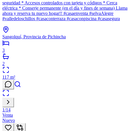
seguridad * Accesos controlados con tarjeta y códigos * Cerca
eléctrica * Conserje permanente (en el día y fines de semana) Llama
ahora y reserva tu nuevo hogar!! #casaenventa #selvaAlegre
#valledeloschillos #casaconterraza #casaconpiscina #casasegura
Sangolquí, Provincia de Pichincha
3
2
117
m²
1
/
14
Venta
Nuevo