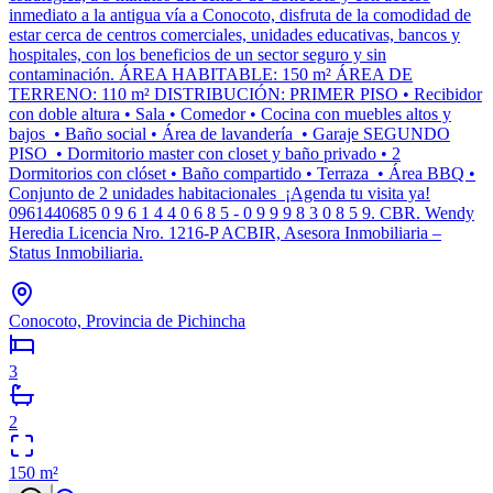
inmediato a la antigua vía a Conocoto, disfruta de la comodidad de
estar cerca de centros comerciales, unidades educativas, bancos y
hospitales, con los beneficios de un sector seguro y sin
contaminación. ÁREA HABITABLE: 150 m² ÁREA DE
TERRENO: 110 m² DISTRIBUCIÓN: PRIMER PISO • Recibidor
con doble altura • Sala • Comedor • Cocina con muebles altos y
bajos • Baño social • Área de lavandería • Garaje SEGUNDO
PISO • Dormitorio master con closet y baño privado • 2
Dormitorios con clóset • Baño compartido • Terraza • Área BBQ •
Conjunto de 2 unidades habitacionales ¡Agenda tu visita ya!
0961440685 0 9 6 1 4 4 0 6 8 5 - 0 9 9 9 8 3 0 8 5 9. CBR. Wendy
Heredia Licencia Nro. 1216-P ACBIR, Asesora Inmobiliaria –
Status Inmobiliaria.
Conocoto, Provincia de Pichincha
3
2
150
m²