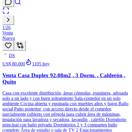
1
/
26
Venta
Nuevo
DS
47
US$ 80.000
1105
hoy
Venta Casa Duplex 92.08m2 , 3 Dorm. , Calderón ,
Quito
Casa con excelente distribución, áreas cómodas, esquinera, adosada
solo a un lado y con buen soleamiento Sala-comedor en un solo
ambiente Cocina abierta y equipada con muebles altos y bajos Baño
social Patio posterior con acceso directo desde el comedor,
parcialmente cubierto con pérgola para cubrir área de máquinas,
instalación para lavadora y secadora, lavandín , calefón Dormitorio
principal con baño privado Dormitorios 2 y 3 comparten baño
completo Área de estudio o sala de TV 2 Estacionamientos