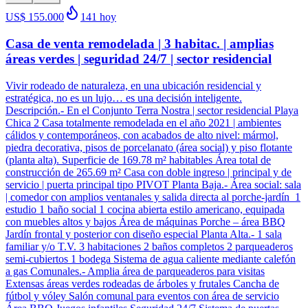
US$ 155.000
141
hoy
Casa de venta remodelada | 3 habitac. | amplias
áreas verdes | seguridad 24/7 | sector residencial
Vivir rodeado de naturaleza, en una ubicación residencial y
estratégica, no es un lujo… es una decisión inteligente.
Descripción.- En el Conjunto Terra Nostra | sector residencial Playa
Chica 2 Casa totalmente remodelada en el año 2021 | ambientes
cálidos y contemporáneos, con acabados de alto nivel: mármol,
piedra decorativa, pisos de porcelanato (área social) y piso flotante
(planta alta). Superficie de 169.78 m² habitables Área total de
construcción de 265.69 m² Casa con doble ingreso | principal y de
servicio | puerta principal tipo PIVOT Planta Baja.- Área social: sala
| comedor con amplios ventanales y salida directa al porche-jardín 1
estudio 1 baño social 1 cocina abierta estilo americano, equipada
con muebles altos y bajos Área de máquinas Porche – área BBQ
Jardín frontal y posterior con diseño especial Planta Alta.- 1 sala
familiar y/o T.V. 3 habitaciones 2 baños completos 2 parqueaderos
semi-cubiertos 1 bodega Sistema de agua caliente mediante calefón
a gas Comunales.- Amplia área de parqueaderos para visitas
Extensas áreas verdes rodeadas de árboles y frutales Cancha de
fútbol y vóley Salón comunal para eventos con área de servicio