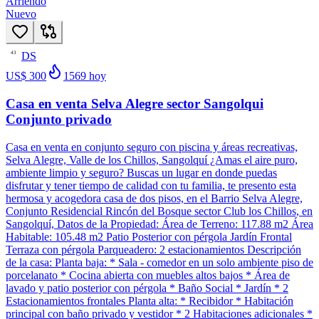
Arriendo
Nuevo
DS
43
US$ 300
1569
hoy
Casa en venta Selva Alegre sector Sangolqui
Conjunto privado
Casa en venta en conjunto seguro con piscina y áreas recreativas,
Selva Alegre, Valle de los Chillos, Sangolquí ¿Amas el aire puro,
ambiente limpio y seguro? Buscas un lugar en donde puedas
disfrutar y tener tiempo de calidad con tu familia, te presento esta
hermosa y acogedora casa de dos pisos, en el Barrio Selva Alegre,
Conjunto Residencial Rincón del Bosque sector Club los Chillos, en
Sangolquí, Datos de la Propiedad: Área de Terreno: 117.88 m2 Área
Habitable: 105.48 m2 Patio Posterior con pérgola Jardín Frontal
Terraza con pérgola Parqueadero: 2 estacionamientos Descripción
de la casa: Planta baja: * Sala - comedor en un solo ambiente piso de
porcelanato * Cocina abierta con muebles altos bajos * Área de
lavado y patio posterior con pérgola * Baño Social * Jardín * 2
Estacionamientos frontales Planta alta: * Recibidor * Habitación
principal con baño privado y vestidor * 2 Habitaciones adicionales *