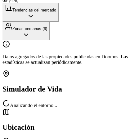
69
(
4
%)
Tendencias del mercado
Zonas cercanas (
6
)
Datos agregados de las propiedades publicadas en Doomos. Las
estadísticas se actualizan periódicamente.
Simulador de Vida
Analizando el entorno...
Ubicación