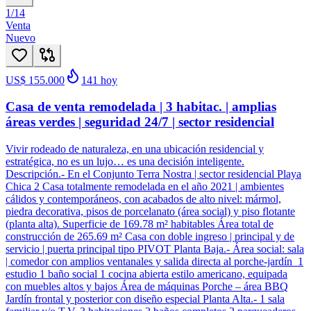
1
/
14
Venta
Nuevo
US$ 155.000
141
hoy
Casa de venta remodelada | 3 habitac. | amplias
áreas verdes | seguridad 24/7 | sector residencial
Vivir rodeado de naturaleza, en una ubicación residencial y
estratégica, no es un lujo… es una decisión inteligente.
Descripción.- En el Conjunto Terra Nostra | sector residencial Playa
Chica 2 Casa totalmente remodelada en el año 2021 | ambientes
cálidos y contemporáneos, con acabados de alto nivel: mármol,
piedra decorativa, pisos de porcelanato (área social) y piso flotante
(planta alta). Superficie de 169.78 m² habitables Área total de
construcción de 265.69 m² Casa con doble ingreso | principal y de
servicio | puerta principal tipo PIVOT Planta Baja.- Área social: sala
| comedor con amplios ventanales y salida directa al porche-jardín 1
estudio 1 baño social 1 cocina abierta estilo americano, equipada
con muebles altos y bajos Área de máquinas Porche – área BBQ
Jardín frontal y posterior con diseño especial Planta Alta.- 1 sala