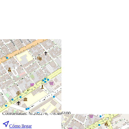
+
−
Leaflet
|
©
OpenStreetMap
Coordenadas:
-0.202276
,
-78.486100
Cómo llegar