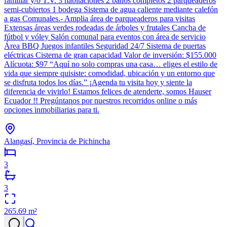
familiar y/o T.V. 3 habitaciones 2 baños completos 2 parqueaderos
semi-cubiertos 1 bodega Sistema de agua caliente mediante calefón
a gas Comunales.- Amplia área de parqueaderos para visitas
Extensas áreas verdes rodeadas de árboles y frutales Cancha de
fútbol y vóley Salón comunal para eventos con área de servicio
Área BBQ Juegos infantiles Seguridad 24/7 Sistema de puertas
eléctricas Cisterna de gran capacidad Valor de inversión: $155.000
Alícuota: $97 “Aquí no solo compras una casa… eliges el estilo de
vida que siempre quisiste: comodidad, ubicación y un entorno que
se disfruta todos los días.” ¡Agenda tu visita hoy y siente la
diferencia de vivirlo! Estamos felices de atenderte, somos Hauser
Ecuador !! Pregúntanos por nuestros recorridos online o más
opciones inmobiliarias para ti.
Alangasí, Provincia de Pichincha
3
3
265.69
m²