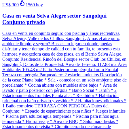
US$ 300
1569
hoy
Casa en venta Selva Alegre sector Sangolqui
Conjunto privado
Casa en venta en conjunto seguro con piscina y áreas recreativas,
Selva Alegre, Valle de los Chillos, Sangolquí ¿Amas el aire puro,
ambiente limpio y seguro? Buscas un lugar en donde puedas
disfrutar y tener tiempo de calidad con tu familia, te presento esta
hermosa y acogedora casa de dos pisos, en el Barrio Selva Alegre,
Conjunto Residencial Rincón del Bosque sector Club los Chillos, en
Sangolquí, Datos de la Propiedad: Área de Terreno: 117.88 m2 Área
Habitable: 105.48 m2 Patio Posterior con pérgola Jardín Frontal
Terraza con pérgola Parqueadero: 2 estacionamientos Descripción
de la casa: Planta baja: * Sala - comedor en un solo ambiente piso de
porcelanato * Cocina abierta con muebles altos bajos * Área de
lavado y patio posterior con pérgola * Baño Social * Jardín * 2
Estacionamientos frontales Planta alta: * Recibidor * Habitación
principal con baño privado y vestidor * 2 Habitaciones adicionales *
1 Baño completo TERRAZA CON PERGOLA Datos del
Conjunto: * Espacio de esparcimiento para niños * Juegos infantiles
* Piscina para adultos agua temperada * Piscina para niños agua
temperada * Hidromasaje * Área de BBQ * Salón para fiestas *
Estacionamientos de visita * Circuito cerrado de cámaras de