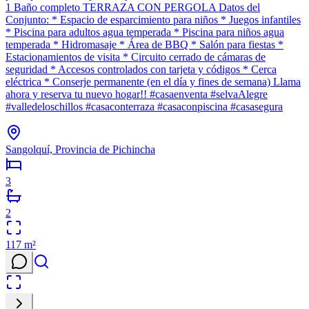
1 Baño completo TERRAZA CON PERGOLA Datos del
Conjunto: * Espacio de esparcimiento para niños * Juegos infantiles
* Piscina para adultos agua temperada * Piscina para niños agua
temperada * Hidromasaje * Área de BBQ * Salón para fiestas *
Estacionamientos de visita * Circuito cerrado de cámaras de
seguridad * Accesos controlados con tarjeta y códigos * Cerca
eléctrica * Conserje permanente (en el día y fines de semana) Llama
ahora y reserva tu nuevo hogar!! #casaenventa #selvaAlegre
#valledeloschillos #casaconterraza #casaconpiscina #casasegura
Sangolquí, Provincia de Pichincha
3
2
117
m²