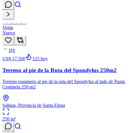
Venta
Nuevo
DS
65
US$ 17.500
125
hoy
Terreno al pie de la Ruta del Spondylus 250m2
Terreno esquinero al pie de la ruta del Spondylus al lado de Punta
Centinela 250 m2
Salinas, Provincia de Santa Elena
250
m²