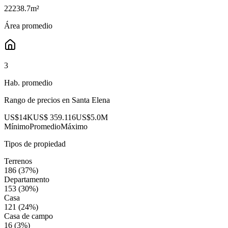
22238.7
m²
Área promedio
3
Hab. promedio
Rango de precios en
Santa Elena
US$14K
US$ 359.116
US$5.0M
Mínimo
Promedio
Máximo
Tipos de propiedad
Terrenos
186
(
37
%)
Departamento
153
(
30
%)
Casa
121
(
24
%)
Casa de campo
16
(
3
%)