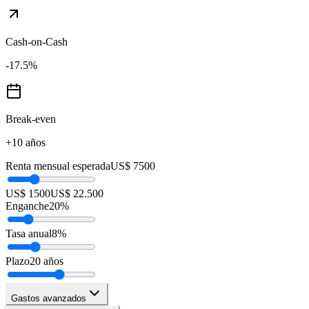
Cash-on-Cash
-17.5
%
Break-even
+10 años
Renta mensual esperada
US$ 7500
US$ 1500
US$ 22.500
Enganche
20
%
Tasa anual
8
%
Plazo
20
años
Gastos avanzados