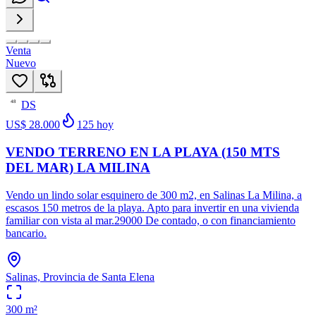
Venta
Nuevo
DS
48
US$ 28.000
125
hoy
VENDO TERRENO EN LA PLAYA (150 MTS
DEL MAR) LA MILINA
Vendo un lindo solar esquinero de 300 m2, en Salinas La Milina, a
escasos 150 metros de la playa. Apto para invertir en una vivienda
familiar con vista al mar.29000 De contado, o con financiamiento
bancario.
Salinas, Provincia de Santa Elena
300
m²