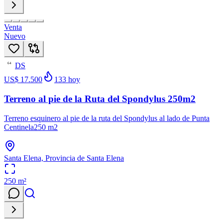
Venta
Nuevo
DS
64
US$ 17.500
133
hoy
Terreno al pie de la Ruta del Spondylus 250m2
Terreno esquinero al pie de la ruta del Spondylus al lado de Punta
Centinela250 m2
Santa Elena, Provincia de Santa Elena
250
m²