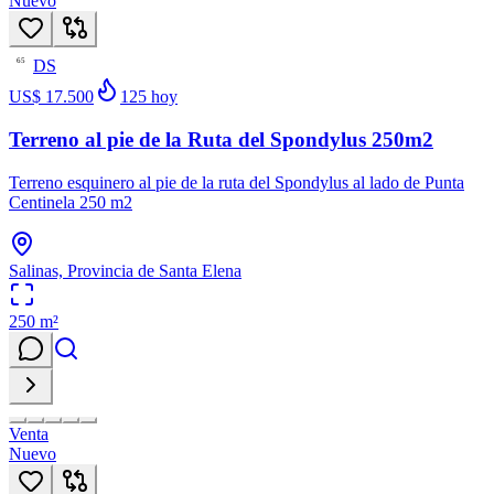
Nuevo
DS
65
US$ 17.500
125
hoy
Terreno al pie de la Ruta del Spondylus 250m2
Terreno esquinero al pie de la ruta del Spondylus al lado de Punta
Centinela 250 m2
Salinas, Provincia de Santa Elena
250
m²
Venta
Nuevo