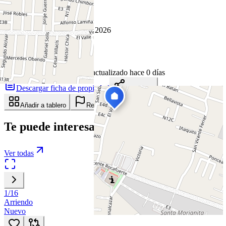
Cómo llegar
Publicado 5 de mayo de 2026
6
visitas
5 de mayo de 2026
95
días en el mercado
· actualizado hace 0 días
Descargar ficha de propiedad
Compartir
Añadir a tablero
Reportar anuncio
Te puede interesar
Ver todas
1
/
16
Arriendo
Nuevo