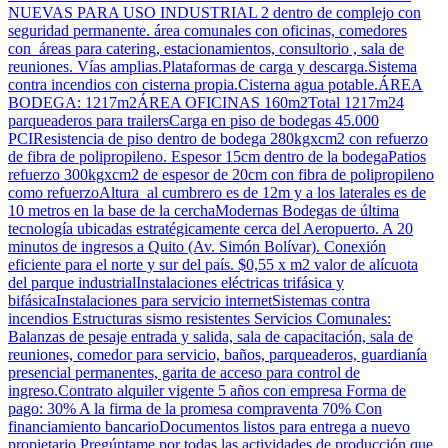
NUEVAS PARA USO INDUSTRIAL 2 dentro de complejo con
seguridad permanente. área comunales con oficinas, comedores
con áreas para catering, estacionamientos, consultorio , sala de
reuniones. Vías amplias.Plataformas de carga y descarga.Sistema
contra incendios con cisterna propia.Cisterna agua potable.ÁREA
BODEGA: 1217m2ÁREA OFICINAS 160m2Total 1217m24
parqueaderos para trailersCarga en piso de bodegas 45.000
PCIResistencia de piso dentro de bodega 280kgxcm2 con refuerzo
de fibra de polipropileno. Espesor 15cm dentro de la bodegaPatios
refuerzo 300kgxcm2 de espesor de 20cm con fibra de polipropileno
como refuerzoAltura al cumbrero es de 12m y a los laterales es de
10 metros en la base de la cerchaModernas Bodegas de última
tecnología ubicadas estratégicamente cerca del Aeropuerto. A 20
minutos de ingresos a Quito (Av. Simón Bolívar). Conexión
eficiente para el norte y sur del país. $0,55 x m2 valor de alícuota
del parque industrialInstalaciones eléctricas trifásica y
bifásicaInstalaciones para servicio internetSistemas contra
incendios Estructuras sismo resistentes Servicios Comunales:
Balanzas de pesaje entrada y salida, sala de capacitación, sala de
reuniones, comedor para servicio, baños, parqueaderos, guardianía
presencial permanentes, garita de acceso para control de
ingreso.Contrato alquiler vigente 5 años con empresa Forma de
pago: 30% A la firma de la promesa compraventa 70% Con
financiamiento bancarioDocumentos listos para entrega a nuevo
propietario.Pregúntame por todas las actividades de producción que