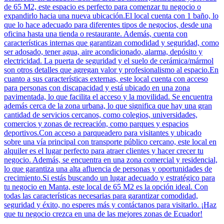
de 65 M2, este espacio es perfecto para comenzar tu negocio o
expandirlo hacia una nueva ubicación.El local cuenta con 1 baño, lo
que lo hace adecuado para diferentes tipos de negocios, desde una
oficina hasta una tienda o restaurante. Además, cuenta con
características internas que garantizan comodidad y seguridad, como
ser adosado, tener agua, aire acondicionado, alarma, depósito y
electricidad. La puerta de seguridad y el suelo de cerámica/mármol
son otros detalles que agregan valor y profesionalismo al espacio.En
cuanto a sus características externas, este local cuenta con acceso
para personas con discapacidad y está ubicado en una zona
pavimentada, lo que facilita el acceso y la movilidad. Se encuentra
además cerca de la zona urbana, lo que significa que hay una gran
cantidad de servicios cercanos, como colegios, universidades,
comercios y zonas de recreación, como parques y espacios
deportivos.Con acceso a parqueadero para visitantes y ubicado
sobre una vía principal con transporte público cercano, este local en
alquiler es el lugar perfecto para atraer clientes y hacer crecer tu
negocio. Además, se encuentra en una zona comercial y residencial,
lo que garantiza una alta afluencia de personas y oportunidades de
crecimiento.Si estás buscando un lugar adecuado y estratégico para
tu negocio en Manta, este local de 65 M2 es la opción ideal. Con
todas las características necesarias para garantizar comodidad,
seguridad y éxito, no esperes más y contáctanos para visitarlo. ¡Haz
que tu negocio crezca en una de las mejores zonas de Ecuador!