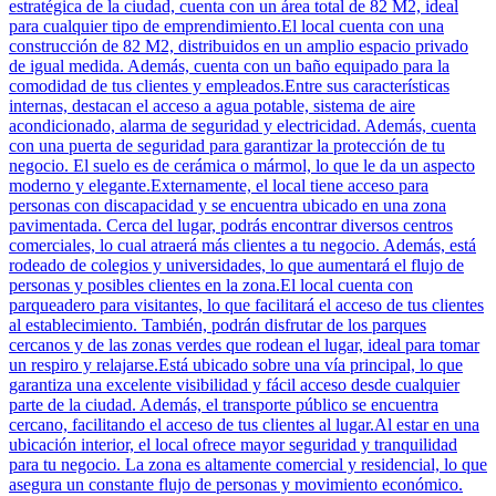
estratégica de la ciudad, cuenta con un área total de 82 M2, ideal
para cualquier tipo de emprendimiento.El local cuenta con una
construcción de 82 M2, distribuidos en un amplio espacio privado
de igual medida. Además, cuenta con un baño equipado para la
comodidad de tus clientes y empleados.Entre sus características
internas, destacan el acceso a agua potable, sistema de aire
acondicionado, alarma de seguridad y electricidad. Además, cuenta
con una puerta de seguridad para garantizar la protección de tu
negocio. El suelo es de cerámica o mármol, lo que le da un aspecto
moderno y elegante.Externamente, el local tiene acceso para
personas con discapacidad y se encuentra ubicado en una zona
pavimentada. Cerca del lugar, podrás encontrar diversos centros
comerciales, lo cual atraerá más clientes a tu negocio. Además, está
rodeado de colegios y universidades, lo que aumentará el flujo de
personas y posibles clientes en la zona.El local cuenta con
parqueadero para visitantes, lo que facilitará el acceso de tus clientes
al establecimiento. También, podrán disfrutar de los parques
cercanos y de las zonas verdes que rodean el lugar, ideal para tomar
un respiro y relajarse.Está ubicado sobre una vía principal, lo que
garantiza una excelente visibilidad y fácil acceso desde cualquier
parte de la ciudad. Además, el transporte público se encuentra
cercano, facilitando el acceso de tus clientes al lugar.Al estar en una
ubicación interior, el local ofrece mayor seguridad y tranquilidad
para tu negocio. La zona es altamente comercial y residencial, lo que
asegura un constante flujo de personas y movimiento económico.