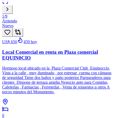
1
/
9
Arriendo
Nuevo
US$ 650
459
hoy
Local Comercial en renta en Plaza comercial
EQUIN0CIO
Hermoso local ubicado en la Plaza Comercial Club Equinoccio
Vista a la calle , muy iluminado , por estrenar cuenta con cámaras
de seguridad Tiene dos baños y patio posterior Parqueaderos para
clientes Dispone de terraza amplia Negocio apto para Comidas,
Cafeterías , Farmacias , Ferreterías , Venta de repuestos u otros A
pocos minutos del Monumento.
0