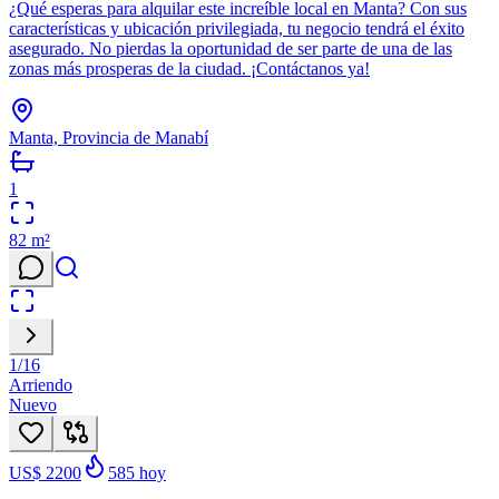
¿Qué esperas para alquilar este increíble local en Manta? Con sus
características y ubicación privilegiada, tu negocio tendrá el éxito
asegurado. No pierdas la oportunidad de ser parte de una de las
zonas más prosperas de la ciudad. ¡Contáctanos ya!
Manta, Provincia de Manabí
1
82
m²
1
/
16
Arriendo
Nuevo
US$ 2200
585
hoy