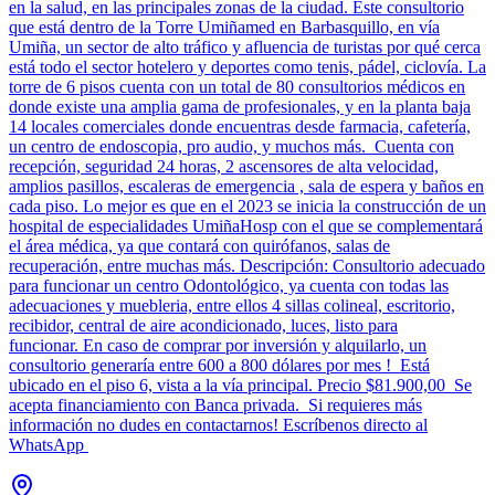
en la salud, en las principales zonas de la ciudad. Este consultorio
que está dentro de la Torre Umiñamed en Barbasquillo, en vía
Umiña, un sector de alto tráfico y afluencia de turistas por qué cerca
está todo el sector hotelero y deportes como tenis, pádel, ciclovía. La
torre de 6 pisos cuenta con un total de 80 consultorios médicos en
donde existe una amplia gama de profesionales, y en la planta baja
14 locales comerciales donde encuentras desde farmacia, cafetería,
un centro de endoscopia, pro audio, y muchos más. Cuenta con
recepción, seguridad 24 horas, 2 ascensores de alta velocidad,
amplios pasillos, escaleras de emergencia , sala de espera y baños en
cada piso. Lo mejor es que en el 2023 se inicia la construcción de un
hospital de especialidades UmiñaHosp con el que se complementará
el área médica, ya que contará con quirófanos, salas de
recuperación, entre muchas más. Descripción: Consultorio adecuado
para funcionar un centro Odontológico, ya cuenta con todas las
adecuaciones y muebleria, entre ellos 4 sillas colineal, escritorio,
recibidor, central de aire acondicionado, luces, listo para
funcionar. En caso de comprar por inversión y alquilarlo, un
consultorio generaría entre 600 a 800 dólares por mes ! Está
ubicado en el piso 6, vista a la vía principal. Precio $81.900,00 Se
acepta financiamiento con Banca privada. Si requieres más
información no dudes en contactarnos! Escríbenos directo al
WhatsApp