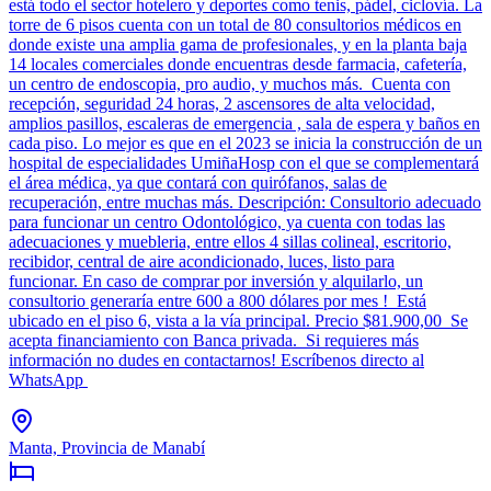
está todo el sector hotelero y deportes como tenis, pádel, ciclovía. La
torre de 6 pisos cuenta con un total de 80 consultorios médicos en
donde existe una amplia gama de profesionales, y en la planta baja
14 locales comerciales donde encuentras desde farmacia, cafetería,
un centro de endoscopia, pro audio, y muchos más. Cuenta con
recepción, seguridad 24 horas, 2 ascensores de alta velocidad,
amplios pasillos, escaleras de emergencia , sala de espera y baños en
cada piso. Lo mejor es que en el 2023 se inicia la construcción de un
hospital de especialidades UmiñaHosp con el que se complementará
el área médica, ya que contará con quirófanos, salas de
recuperación, entre muchas más. Descripción: Consultorio adecuado
para funcionar un centro Odontológico, ya cuenta con todas las
adecuaciones y muebleria, entre ellos 4 sillas colineal, escritorio,
recibidor, central de aire acondicionado, luces, listo para
funcionar. En caso de comprar por inversión y alquilarlo, un
consultorio generaría entre 600 a 800 dólares por mes ! Está
ubicado en el piso 6, vista a la vía principal. Precio $81.900,00 Se
acepta financiamiento con Banca privada. Si requieres más
información no dudes en contactarnos! Escríbenos directo al
WhatsApp
Manta, Provincia de Manabí