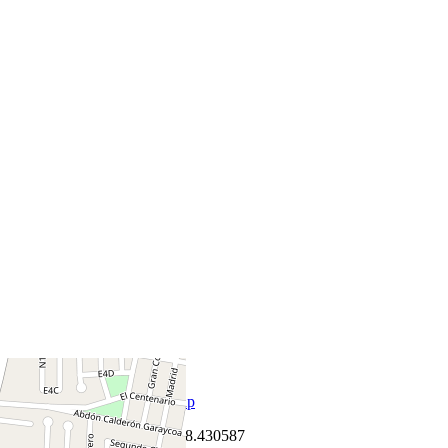
+
−
Leaflet
|
©
OpenStreetMap
Coordenadas:
-0.072081
,
-78.430587