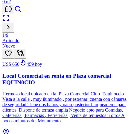
0
m²
1
/
9
Arriendo
Nuevo
US$ 650
459
hoy
Local Comercial en renta en Plaza comercial
EQUIN0CIO
Hermoso local ubicado en la Plaza Comercial Club Equinoccio
Vista a la calle , muy iluminado , por estrenar cuenta con cámaras
de seguridad Tiene dos baños y patio posterior Parqueaderos para
clientes Dispone de terraza amplia Negocio apto para Comidas,
Cafeterías , Farmacias , Ferreterías , Venta de repuestos u otros A
pocos minutos del Monumento.