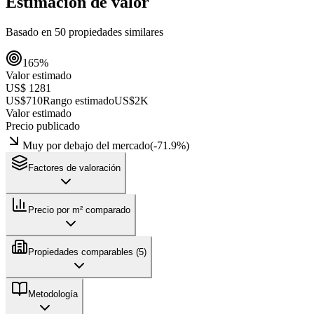
Estimación de valor
Basado en
50
propiedades similares
165
%
Valor estimado
US$ 1281
US$710
Rango estimado
US$2K
Valor estimado
Precio publicado
Muy por debajo del mercado
(
-71.9
%)
Factores de valoración
Precio por m² comparado
Propiedades comparables (
5
)
Metodología