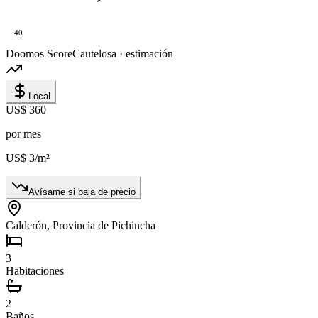
40
Doomos Score
Cautelosa · estimación
Local
US$ 360
por mes
US$ 3
/m²
Avísame si baja de precio
Calderón, Provincia de Pichincha
3
Habitaciones
2
Baños