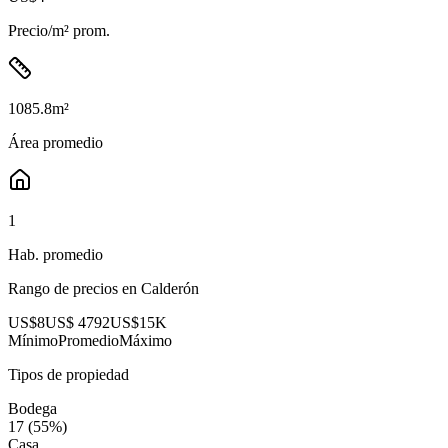
Precio/m² prom.
1085.8
m²
Área promedio
1
Hab. promedio
Rango de precios en
Calderón
US$8
US$ 4792
US$15K
Mínimo
Promedio
Máximo
Tipos de propiedad
Bodega
17
(
55
%)
Casa