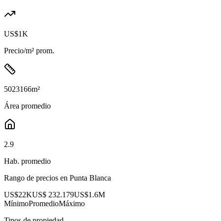
US$1K
Precio/m² prom.
5023166
m²
Área promedio
2.9
Hab. promedio
Rango de precios en
Punta Blanca
US$22K
US$ 232.179
US$1.6M
Mínimo
Promedio
Máximo
Tipos de propiedad