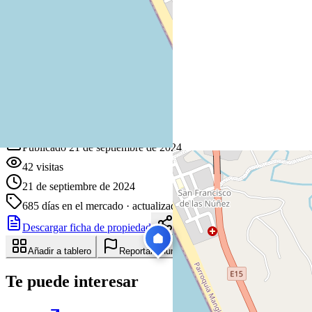
+
−
Leaflet
|
©
OpenStreetMap
Coordenadas:
-1.738510
,
-80.777500
Cómo llegar
Publicado 21 de septiembre de 2024
42
visitas
21 de septiembre de 2024
685
días en el mercado
· actualizado hace 1 días
Descargar ficha de propiedad
Compartir
Añadir a tablero
Reportar anuncio
Te puede interesar