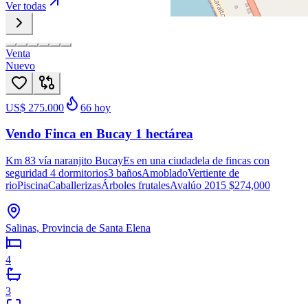
Ver todas
Venta
Nuevo
US$ 275.000
66
hoy
Vendo Finca en Bucay 1 hectárea
Km 83 vía naranjito BucayEs en una ciudadela de fincas con
seguridad 4 dormitorios3 bañosAmobladoVertiente de
rioPiscinaCaballerizasÁrboles frutalesAvalúo 2015 $274,000
Salinas, Provincia de Santa Elena
4
3