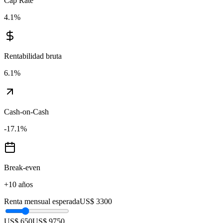
Cap Rate
4.1
%
Rentabilidad bruta
6.1
%
Cash-on-Cash
-17.1
%
Break-even
+10 años
Renta mensual esperada
US$ 3300
US$ 650
US$ 9750