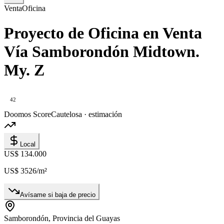
Venta
Oficina
Proyecto de Oficina en Venta
Vía Samborondón Midtown.
My. Z
42
Doomos Score
Cautelosa · estimación
Local
US$ 134.000
US$ 3526
/m²
Avísame si baja de precio
Samborondón, Provincia del Guayas