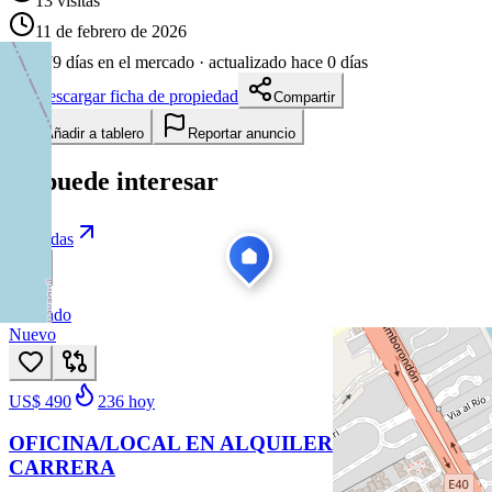
13
visitas
11 de febrero de 2026
179
días en el mercado
· actualizado hace 0 días
Descargar ficha de propiedad
Compartir
Añadir a tablero
Reportar anuncio
Te puede interesar
Ver todas
Arriendo
Nuevo
US$ 490
236
hoy
OFICINA/LOCAL EN ALQUILER - LEOPOLDO
CARRERA