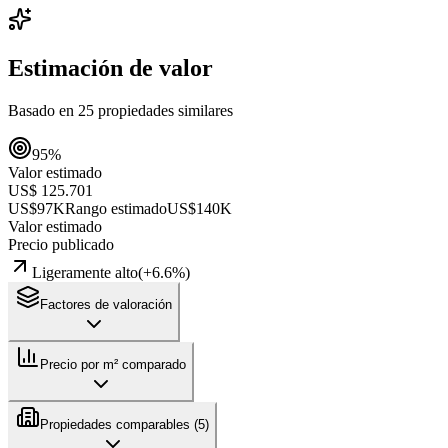
Estimación de valor
Basado en
25
propiedades similares
95
%
Valor estimado
US$ 125.701
US$97K
Rango estimado
US$140K
Valor estimado
Precio publicado
Ligeramente alto
(
+
6.6
%)
Factores de valoración
Precio por m² comparado
Propiedades comparables (
5
)