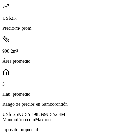
US$2K
Precio/m² prom.
908.2
m²
Área promedio
3
Hab. promedio
Rango de precios en
Samborondón
US$125K
US$ 498.399
US$2.4M
Mínimo
Promedio
Máximo
Tipos de propiedad